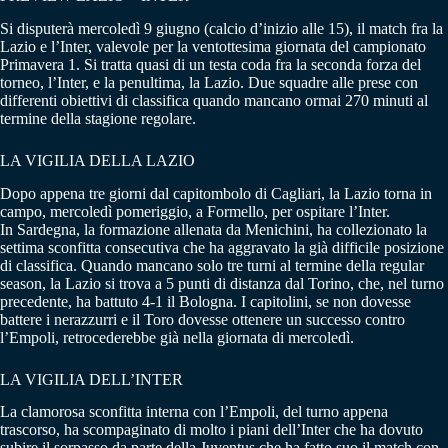
Si disputerà mercoledì 9 giugno (calcio d’inizio alle 15), il match fra la
Lazio e l’Inter, valevole per la ventottesima giornata del campionato
Primavera 1. Si tratta quasi di un testa coda fra la seconda forza del
torneo, l’Inter, e la penultima, la Lazio. Due squadre alle prese con
differenti obiettivi di classifica quando mancano ormai 270 minuti al
termine della stagione regolare.
LA VIGILIA DELLA LAZIO
Dopo appena tre giorni dal capitombolo di Cagliari, la Lazio torna in
campo, mercoledì pomeriggio, a Formello, per ospitare l’Inter.
In Sardegna, la formazione allenata da Menichini, ha collezionato la
settima sconfitta consecutiva che ha aggravato la già difficile posizione
di classifica. Quando mancano solo tre turni al termine della regular
season, la Lazio si trova a 5 punti di distanza dal Torino, che, nel turno
precedente, ha battuto 4-1 il Bologna. I capitolini, se non dovesse
battere i nerazzurri e il Toro dovesse ottenere un successo contro
l’Empoli, retrocederebbe già nella giornata di mercoledì.
LA VIGILIA DELL’INTER
La clamorosa sconfitta interna con l’Empoli, del turno appena
trascorso, ha scompaginato di molto i piani dell’Inter che ha dovuto
subire il sorpasso da parte della Juventus che ha fatto suo il match con