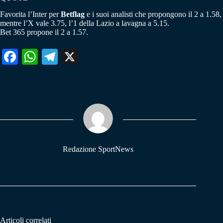
Favorita l’Inter per
Betflag
e i suoi analisti che propongono il 2 a 1.58,
mentre l’X vale 3.75, l’1 della Lazio a lavagna a 5.15.
Bet 365 propone il 2 a 1.57.
Fa
W
Te
X
ce
ha
le
bo
ts
gr
ok
A
a
pp
m
Redazione SportNews
Articoli correlati