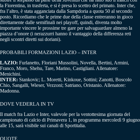
la Fiorentina, in trasferta, e si è presa lo scettro del primato. Inter che,
fra l’altro, è stata agganciata dalla Sampdoria a quota 50 al secondo
posto. Ricordiamo che le prime due della classe entreranno in gioco
direttamente dalle semifinali nei playoff, quindi, diventa molto
importante vincere le prossime tre gare per salvaguardare almeno la
piazza d’onore (i nerazzurri hanno il vantaggio della differenza reti
negli scontri diretti sui doriani).
PROBABILI FORMAZIONI LAZIO – INTER
LAZIO:
Furlanetto, Floriani Mussolini, Novella, Bertini, Armini,
Franco, Moro, Shehu, Tare, Marino, Castigliani. Allenatore:
Menichini.
INTER:
Stankovic; L. Moretti, Kinkoue, Sottini; Zanotti, Boscolo
Chio, Sangalli, Wieser, Vezzoni; Satriano, Oristanio. Allenatore:
Madonna.
DOVE VEDERLA IN TV
Il match fra Lazio e Inter, valevole per la ventottesima giornata del
campionato di calcio di Primavera 1, in programma mercoledì 9 giugno
alle 15, sarà visibile sui canali di Sportitalia.
QUOTE