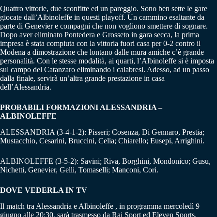
Quattro vittorie, due sconfitte ed un pareggio. Sono ben sette le gare
giocate dall’Albinoleffe in questi playoff. Un cammino esaltante da
parte di Genevier e compagni che non vogliono smettere di sognare.
Dopo aver eliminato Pontedera e Grosseto in gara secca, la prima
impresa è stata compiuta con la vittoria fuori casa per 0-2 contro il
Modena a dimostrazione che lontano dalle mura amiche c’è grande
personalità. Con le stesse modalità, ai quarti, l’Albinoleffe si è imposta
sul campo del Catanzaro eliminando i calabresi. Adesso, ad un passo
dalla finale, servirà un’altra grande prestazione in casa
dell’Alessandria.
PROBABILI FORMAZIONI ALESSANDRIA –
ALBINOLEFFE
ALESSANDRIA (3-4-1-2): Pisseri; Cosenza, Di Gennaro, Prestia;
Mustacchio, Cesarini, Bruccini, Celia; Chiarello; Eusepi, Arrighini.
ALBINOLEFFE (3-5-2): Savini; Riva, Borghini, Mondonico; Gusu,
Nichetti, Genevier, Gelli, Tomaselli; Manconi, Cori.
DOVE VEDERLA IN TV
Il match tra Alessandria e Albinoleffe , in programma mercoledì 9
giugno alle 20:30, sarà trasmesso da Rai Sport ed Eleven Sports.