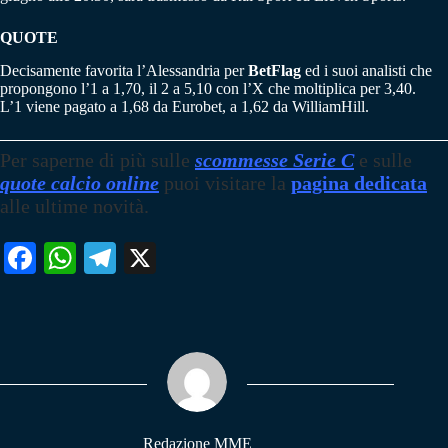
QUOTE
Decisamente favorita l’Alessandria per
BetFlag
ed i suoi analisti che
propongono l’1 a 1,70, il 2 a 5,10 con l’X che moltiplica per 3,40.
L’1 viene pagato a 1,68 da Eurobet, a 1,62 da WilliamHill.
Per saperne di più sulle
scommesse Serie C
e sulle
quote calcio online
puoi visitare la
pagina dedicata
alle ultime novità.
Fa
W
Te
X
ce
ha
le
bo
ts
gr
ok
A
a
pp
m
Redazione MME