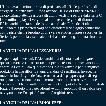
Ultimi novanta minuti prima di proiettarsi alla finale per il salto di
categoria. Mentre tutta Europa attende l’inizio di Euro2020-2021, il
calcio italiano attende ancora gli ultimi verdetti a partire dalla serie C.
Le semifinali playoff volgono al termine con le gare di ritorno e
l’Alessandria punta con decisione alla finale. Forte del risultato
dell’andata, i piemontesi vogliono difendere il vantaggio contro una
compagine che ha bisogno di una vera e propria impresa sportiva. In
Serie C, però, nulla è scontato e ci si attende una gara tirata sino alla
fine.
LA VIGILIA DELL’ALESSANDRIA
Rispetto agli avversari, l’Alessandria ha disputato solo tre gare in
questi playoff. Ai quarti di finale i piemontesi hanno rischiato molto
contro la Feralpi Salò qualificandosi esclusivamente per la migliore
posizione in classifica. La gara d’andata di semifinale, invece, ha
messo in luce la grande forza e maturità del gruppo capace di segnare
due goal pesanti lontano dalle mura amiche. Le reti di Arrighini e
Giorno potrebbero risultare decisive nel computo totale. Tra ii punti di
forza c’è proprio il reparto offensivo con l’appoggio di un calciatore
navigato come Eusepi al fianco di Arrighini stesso.
LA VIGILIA DELL’ALBINOLEFFE