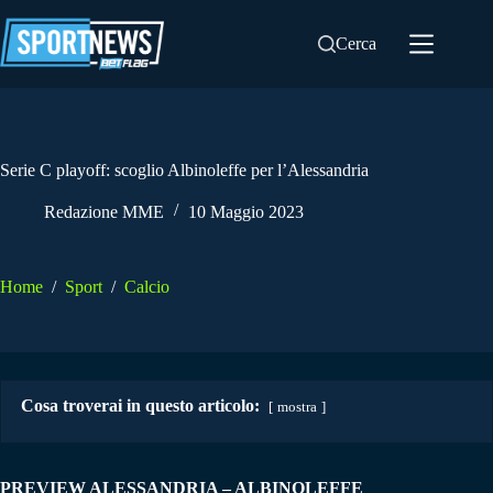
Salta
al
Cerca
contenuto
Serie C playoff: scoglio Albinoleffe per l’Alessandria
Redazione MME
10 Maggio 2023
Home
/
Sport
/
Calcio
Cosa troverai in questo articolo:
mostra
PREVIEW ALESSANDRIA – ALBINOLEFFE