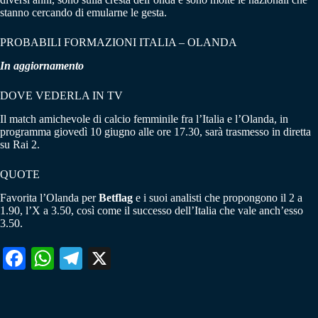
stanno cercando di emularne le gesta.
PROBABILI FORMAZIONI ITALIA – OLANDA
In aggiornamento
DOVE VEDERLA IN TV
Il match amichevole di calcio femminile fra l’Italia e l’Olanda, in
programma giovedì 10 giugno alle ore 17.30, sarà trasmesso in diretta
su Rai 2.
QUOTE
Favorita l’Olanda per
Betflag
e i suoi analisti che propongono il 2 a
1.90, l’X a 3.50, così come il successo dell’Italia che vale anch’esso
3.50.
Fa
W
Te
X
ce
ha
le
bo
ts
gr