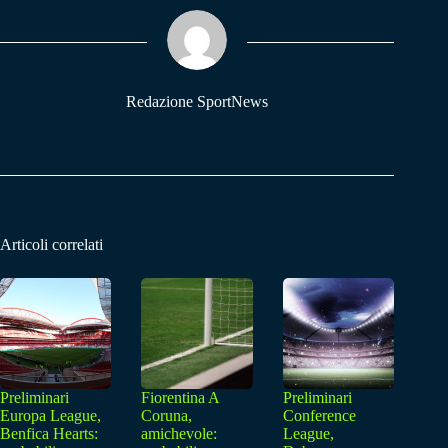
ok
A
a
pp
m
Redazione SportNews
Articoli correlati
Preliminari
Fiorentina A
Preliminari
Europa League,
Coruna,
Conference
Benfica Hearts:
amichevole:
League,