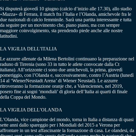
Si disputerà giovedì 10 giugno (calcio d’inizio alle 17.30), allo stadio
«Mazza» di Ferrara, il match fra l’Italia e l’Olanda, amichevole fra le
due nazionali di calcio femminile. Sarà una partita interessante e tutta
da seguire per un movimento che, piano piano, ma con sempre
maggiore coinvolgimento, sta prendendo piede anche alle nostre
latitudini.
LA VIGILIA DELL’ITALIA
Le azzurre allenate da Milena Bertolini continuano la preparazione nel
raduno di Tirrenia (sono 33 in tutto le atlete convocate dalla Ct
italiana). All’orizzonte ci sono due amichevoli, la prima, giovedì
pomeriggio, con l’Olanda e, successivamente, contro l’Austria (lunedì
14 al ‘WienerNeustadt Arena’ di Wiener Neustad). Le azzurre
ritroveranno la formazione oranje che, a Valenciennes, nel 2019,
posero fine ai sogni ‘mondiali’ di gloria dell’Italia ai quarti di finale
della Coppa del Mondo.
LA VIGILIA DELL’OLANDA
L’Olanda, vice campione del mondo, torna in Italia a distanza di quasi
sette anni dallo spareggio per i Mondiali del 2015 a Verona per
affrontare in un test affascinante la formazione di casa. Le olandesi, da
diversi anni, sono sulla cresta dell’onda e sono molte le nazionali che