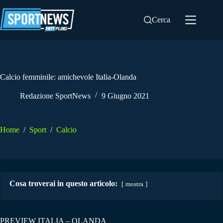
Salta
al
Cerca
contenuto
Calcio femminile: amichevole Italia-Olanda
Redazione SportNews
9 Giugno 2021
Home
/
Sport
/
Calcio
Cosa troverai in questo articolo:
mostra
PREVIEW ITALIA – OLANDA