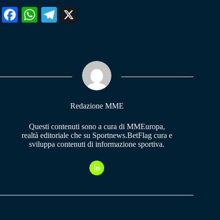
Fa
W
Te
X
ce
ha
le
bo
ts
gr
ok
A
a
pp
m
Redazione MME
Questi contenuti sono a cura di MMEuropa,
realtà editoriale che su Sportnews.BetFlag cura e
sviluppa contenuti di informazione sportiva.