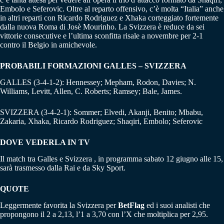
Embolo e Seferovic. Oltre al reparto offensivo, c’è molta “Italia” anche
in altri reparti con Ricardo Rodriguez e Xhaka corteggiato fortemente
dalla nuova Roma di Josè Mourinho. La Svizzera è reduce da sei
vittorie consecutive e l’ultima sconfitta risale a novembre per 2-1
contro il Belgio in amichevole.
PROBABILI FORMAZIONI GALLES – SVIZZERA
GALLES (3-4-1-2): Hennessey; Mepham, Rodon, Davies; N.
Williams, Levitt, Allen, C. Roberts; Ramsey; Bale, James.
SVIZZERA (3-4-2-1): Sommer; Elvedi, Akanji, Benito; Mbabu,
Zakaria, Xhaka, Ricardo Rodriguez; Shaqiri, Embolo; Seferovic
DOVE VEDERLA IN TV
Il match tra Galles e Svizzera , in programma sabato 12 giugno alle 15,
sarà trasmesso dalla Rai e da Sky Sport.
QUOTE
Leggermente favorita la Svizzera per
BetFlag
ed i suoi analisti che
propongono il 2 a 2,13, l’1 a 3,70 con l’X che moltiplica per 2,95.