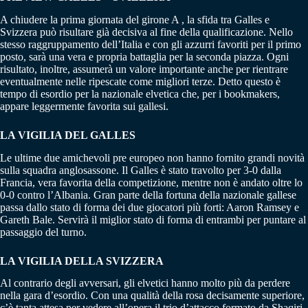
A chiudere la prima giornata del girone A , la sfida tra Galles e
Svizzera può risultare già decisiva al fine della qualificazione. Nello
stesso raggruppamento dell’Italia e con gli azzurri favoriti per il primo
posto, sarà una vera e propria battaglia per la seconda piazza. Ogni
risultato, inoltre, assumerà un valore importante anche per rientrare
eventualmente nelle ripescate come migliori terze. Detto questo è
tempo di esordio per la nazionale elvetica che, per i bookmakers,
appare leggermente favorita sui gallesi.
LA VIGILIA DEL GALLES
Le ultime due amichevoli pre europeo non hanno fornito grandi novità
sulla squadra anglosassone. Il Galles è stato travolto per 3-0 dalla
Francia, vera favorita della competizione, mentre non è andato oltre lo
0-0 contro l’Albania. Gran parte della fortuna della nazionale gallese
passa dallo stato di forma dei due giocatori più forti: Aaron Ramsey e
Gareth Bale. Servirà il miglior stato di forma di entrambi per puntare al
passaggio del turno.
LA VIGILIA DELLA SVIZZERA
Al contrario degli avversari, gli elvetici hanno molto più da perdere
nella gara d’esordio. Con una qualità della rosa decisamente superiore,
c’è tanta attesa per vedere all’opera il trio d’attacco formato da Shaqiri,