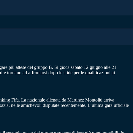
 gare più attese del gruppo B. Si gioca sabato 12 giugno alle 21
re tornano ad affrontarsi dopo le sfide per le qualificazioni ai
ranking Fifa. La nazionale allenata da Martinez Montoliù arriva
azia, nelle amichevoli disputate recentemente. L’ultima gara ufficiale
il secondo posto del girone e sperare di fare più punti possibili. In