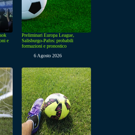
Paok
Preliminari Europa League,
oni e
Salisburgo-Pafos: probabili
formazioni e pronostico
6 Agosto 2026