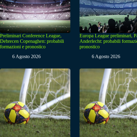
Preliminari Conference League,
Europa League preliminari, 
Debrecen Copenaghen: probabili
Anderlecht: probabili formazi
formazioni e pronostico
pronostico
6 Agosto 2026
6 Agosto 2026