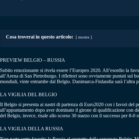
Cosa troverai in questo articolo:
mostra
PREVIEW BELGIO – RUSSIA
Subito emozionante si rivela essere l’Europeo 2020. All’esordio la favor
all’Arena di San Pietroburgo. I riflettori sono ovviamente puntati sul b
mondiali, vinte entrambe dal Belgio. Danimarca-Finlandia sarà l’altra pa
LA VIGILIA DEL BELGIO
Il Belgio si presenta ai nastri di partenza di Euro2020 con i favori del
all’appuntamento dopo aver dominato il girone di qualificazione con diec
del Belgio, invece, risale allo scorso 30 marzo con il successo per 8-0
LA VIGILIA DELLA RUSSIA
Non parte certo favorita la Russia al cospetto della corazzata Belgio. M