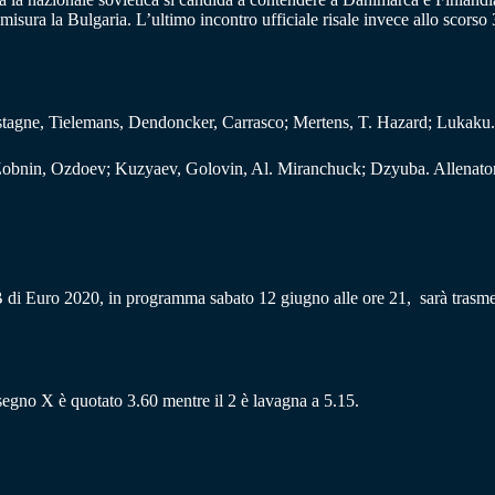
isura la Bulgaria. L’ultimo incontro ufficiale risale invece allo scorso
stagne, Tielemans, Dendoncker, Carrasco; Mertens, T. Hazard; Lukaku.
Zobnin, Ozdoev; Kuzyaev, Golovin, Al. Miranchuck; Dzyuba. Allenato
 B di Euro 2020, in programma sabato 12 giugno alle ore 21, sarà trasmes
l segno X è quotato 3.60 mentre il 2 è lavagna a 5.15.