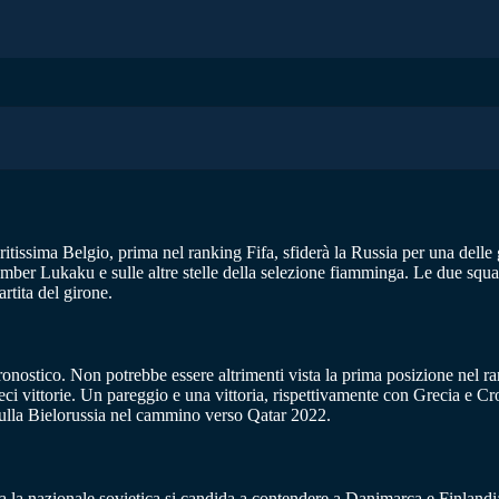
itissima Belgio, prima nel ranking Fifa, sfiderà la Russia per una delle
omber Lukaku e sulle altre stelle della selezione fiamminga. Le due squad
rtita del girone.
 pronostico. Non potrebbe essere altrimenti vista la prima posizione nel 
i vittorie. Un pareggio e una vittoria, rispettivamente con Grecia e Cro
 sulla Bielorussia nel cammino verso Qatar 2022.
a la nazionale sovietica si candida a contendere a Danimarca e Finlandia 