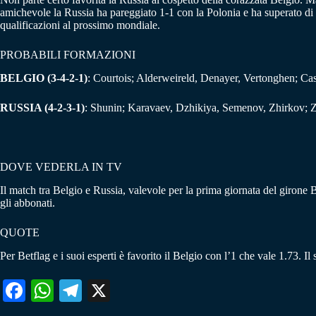
amichevole la Russia ha pareggiato 1-1 con la Polonia e ha superato di m
qualificazioni al prossimo mondiale.
PROBABILI FORMAZIONI
BELGIO (3-4-2-1)
: Courtois; Alderweireld, Denayer, Vertonghen; Ca
RUSSIA (4-2-3-1)
: Shunin; Karavaev, Dzhikiya, Semenov, Zhirkov; 
DOVE VEDERLA IN TV
Il match tra Belgio e Russia, valevole per la prima giornata del girone
gli abbonati.
QUOTE
Per Betflag e i suoi esperti è favorito il Belgio con l’1 che vale 1.73. I
Fa
W
Te
X
ce
ha
le