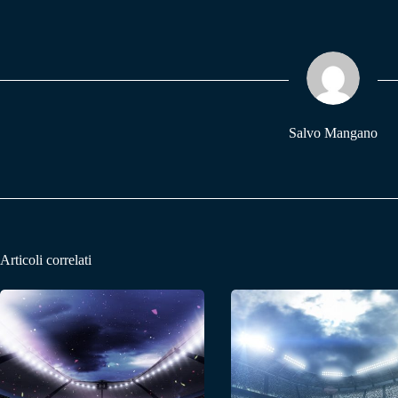
bo
ts
gr
ok
A
a
pp
m
Salvo Mangano
Articoli correlati