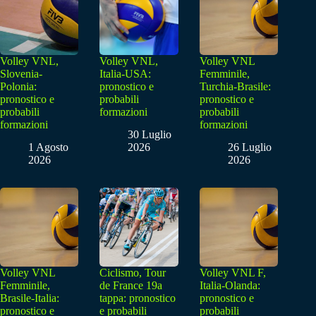
Volley VNL,
Volley VNL,
Volley VNL
Slovenia-
Italia-USA:
Femminile,
Polonia:
pronostico e
Turchia-Brasile:
pronostico e
probabili
pronostico e
probabili
formazioni
probabili
formazioni
formazioni
30 Luglio
1 Agosto
2026
26 Luglio
2026
2026
Volley VNL
Ciclismo, Tour
Volley VNL F,
Femminile,
de France 19a
Italia-Olanda:
Brasile-Italia:
tappa: pronostico
pronostico e
pronostico e
e probabili
probabili