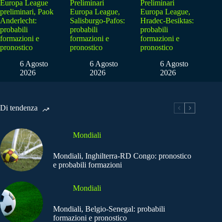
Europa League
Preliminari
Preliminari
preliminari, Paok
Europa League,
Europa League,
Anderlecht:
Salisburgo-Pafos:
Hradec-Besiktas:
probabili
probabili
probabili
formazioni e
formazioni e
formazioni e
pronostico
pronostico
pronostico
6 Agosto
6 Agosto
6 Agosto
2026
2026
2026
Di tendenza
Mondiali
Mondiali, Inghilterra-RD Congo: pronostico
e probabili formazioni
Mondiali
Mondiali, Belgio-Senegal: probabili
formazioni e pronostico