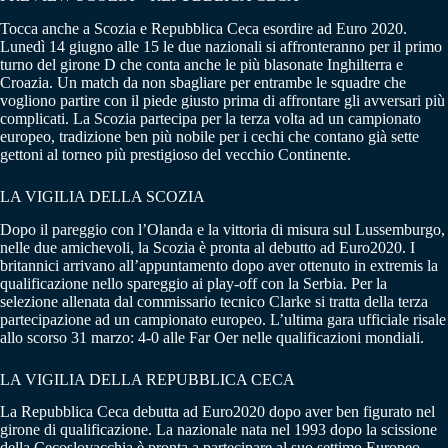
Tocca anche a Scozia e Repubblica Ceca esordire ad Euro 2020.
Lunedì 14 giugno alle 15 le due nazionali si affronteranno per il primo
turno del girone D che conta anche le più blasonate Inghilterra e
Croazia. Un match da non sbagliare per entrambe le squadre che
vogliono partire con il piede giusto prima di affrontare gli avversari più
complicati. La Scozia partecipa per la terza volta ad un campionato
europeo, tradizione ben più nobile per i cechi che contano già sette
gettoni al torneo più prestigioso del vecchio Continente.
LA VIGILIA DELLA SCOZIA
Dopo il pareggio con l’Olanda e la vittoria di misura sul Lussemburgo,
nelle due amichevoli, la Scozia è pronta al debutto ad Euro2020. I
britannici arrivano all’appuntamento dopo aver ottenuto in extremis la
qualificazione nello spareggio ai play-off con la Serbia. Per la
selezione allenata dal commissario tecnico Clarke si tratta della terza
partecipazione ad un campionato europeo. L’ultima gara ufficiale risale
allo scorso 31 marzo: 4-0 alle Far Oer nelle qualificazioni mondiali.
LA VIGILIA DELLA REPUBBLICA CECA
La Repubblica Ceca debutta ad Euro2020 dopo aver ben figurato nel
girone di qualificazione. La nazionale nata nel 1993 dopo la scissione
della Cecoslovacchia è pronta a partecipare al suo settimo Europeo