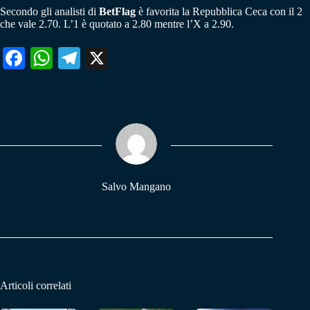
Secondo gli analisti di
BetFlag
è favorita la Repubblica Ceca con il 2
che vale 2.70. L’1 è quotato a 2.80 mentre l’X a 2.90.
Fa
W
Te
X
ce
ha
le
bo
ts
gr
ok
A
a
pp
m
Salvo Mangano
Articoli correlati