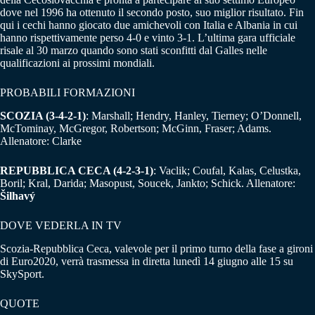
dove nel 1996 ha ottenuto il secondo posto, suo miglior risultato. Fin
qui i cechi hanno giocato due amichevoli con Italia e Albania in cui
hanno rispettivamente perso 4-0 e vinto 3-1. L’ultima gara ufficiale
risale al 30 marzo quando sono stati sconfitti dal Galles nelle
qualificazioni ai prossimi mondiali.
PROBABILI FORMAZIONI
SCOZIA (3-4-2-1)
: Marshall; Hendry, Hanley, Tierney; O’Donnell,
McTominay, McGregor, Robertson; McGinn, Fraser; Adams.
Allenatore: Clarke
REPUBBLICA CECA (4-2-3-1)
: Vaclik; Coufal, Kalas, Celustka,
Boril; Kral, Darida; Masopust, Soucek, Jankto; Schick. Allenatore:
Šilhavý
DOVE VEDERLA IN TV
Scozia-Repubblica Ceca, valevole per il primo turno della fase a gironi
di Euro2020, verrà trasmessa in diretta lunedì 14 giugno alle 15 su
SkySport.
QUOTE