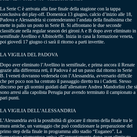
La Serie C è arrivata alla fase finale della stagione con la tappa
conclusiva dei play-off. Domenica 13 giugno, calcio d’inizio alle 18,
Padova e Alessandria si contenderanno l’andata della finalissima che
mette in palio un posto in Serie B. Si affrontano le due seconde
classificate nella regular season dei gironi A e B dopo aver eliminato in
semifinale Avellino e Albinoleffe. Inizia in casa la formazione veneta,
poi giovedì 17 giugno ci sarà il ritorno a parti invertite.
LA VIGILIA DEL PADOVA
Dopo aver eliminato l’Avellino in semifinale, e prima ancora il Renate
grazie alla differenza reti, il Padova è ad un passo dal ritorno in Serie
B. I veneti dovranno vedersela con l’Alessandria, avversario difficile
che per poco non ha centrato il passaggio diretto tra i Cadetti. Stesso
discorso per gli uomini guidati dall’allenatore Andrea Mandorlini che si
sono arresi alla capolista Perugia pur avendo terminato il campionato a
pari punti.
LA VIGILIA DELL’ALESSANDRIA
L’Alessandria avrà la possibilità di giocare il ritorno della finale tra le
mura amiche, un vantaggio che può condizionare la preparazione del
primo step della finale in programma allo stadio “Euganeo”. La
formazione piemontese arriva all’appuntamento dopo aver eliminato