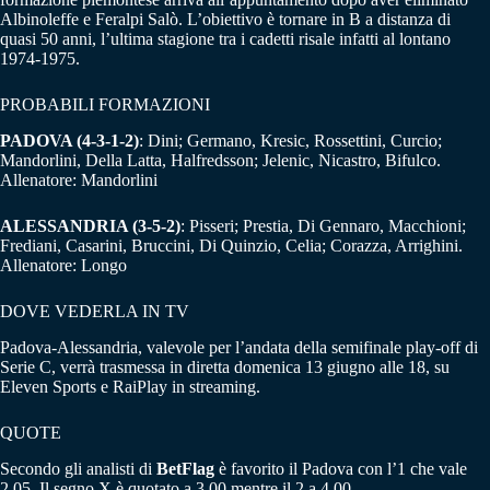
Albinoleffe e Feralpi Salò. L’obiettivo è tornare in B a distanza di
quasi 50 anni, l’ultima stagione tra i cadetti risale infatti al lontano
1974-1975.
PROBABILI FORMAZIONI
PADOVA (4-3-1-2)
: Dini; Germano, Kresic, Rossettini, Curcio;
Mandorlini, Della Latta, Halfredsson; Jelenic, Nicastro, Bifulco.
Allenatore: Mandorlini
ALESSANDRIA (3-5-2)
: Pisseri; Prestia, Di Gennaro, Macchioni;
Frediani, Casarini, Bruccini, Di Quinzio, Celia; Corazza, Arrighini.
Allenatore: Longo
DOVE VEDERLA IN TV
Padova-Alessandria, valevole per l’andata della semifinale play-off di
Serie C, verrà trasmessa in diretta domenica 13 giugno alle 18, su
Eleven Sports e RaiPlay in streaming.
QUOTE
Secondo gli analisti di
BetFlag
è favorito il Padova con l’1 che vale
2.05. Il segno X è quotato a 3.00 mentre il 2 a 4.00.