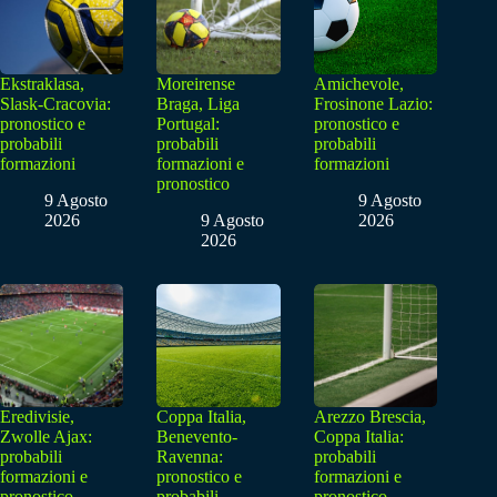
Ekstraklasa,
Moreirense
Amichevole,
Slask-Cracovia:
Braga, Liga
Frosinone Lazio:
pronostico e
Portugal:
pronostico e
probabili
probabili
probabili
formazioni
formazioni e
formazioni
pronostico
9 Agosto
9 Agosto
2026
9 Agosto
2026
2026
Eredivisie,
Coppa Italia,
Arezzo Brescia,
Zwolle Ajax:
Benevento-
Coppa Italia:
probabili
Ravenna:
probabili
formazioni e
pronostico e
formazioni e
pronostico
probabili
pronostico