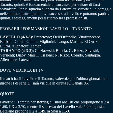
Taranto, quindi, è fondamentale un successo per evitare di farsi
scavalcare. Per la squadra allenata da Laterza tre vittorie e un pareggio
nelle ultime quattro partite. Un successo a Lavello e potranno partire,
quindi, i festeggiamenti per il ritorno fra i professionisti.
PROBABILI FORMAZIONI LAVELLO – TARANTO
LAVELLO (4-3-3):
Franetovic; Dell’Orfanello, Vitofrancesco,
Barbara, Corna; Giunta, Migliorini, Longo; Marotta, El Ouazni,
Liurni. Allenatore: Zeman.
TARANTO (4-3-3):
Ciezkowski; Boccia, G. Rizzo, Silvestri,
Versienti; Diaby, Marsili, Tissone; N. Rizzo, Corado, Santarpia.
Allenatore: Laterza.
DOVE VEDERLA IN TV
Il match fra il Lavello e il Taranto, valevole per l’ultima giornata nel
girone H di serie D, sarà visibile in diretta su Canale 85.
QUOTE
Favorito il Taranto per
Betflag
e i suoi analisti che propongono il 2 a
1.60, l’X a 3.70, mentre il successo del Lavello vale 5.20 la posta.
Betaland propone il 2 a 1.49, la Snai a 1.50.