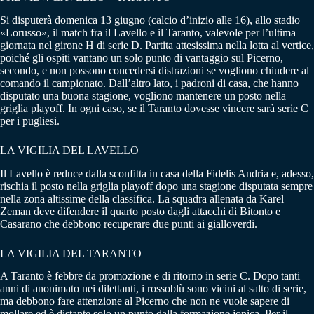
Si disputerà domenica 13 giugno (calcio d’inizio alle 16), allo stadio
«Lorusso», il match fra il Lavello e il Taranto, valevole per l’ultima
giornata nel girone H di serie D. Partita attesissima nella lotta al vertice,
poiché gli ospiti vantano un solo punto di vantaggio sul Picerno,
secondo, e non possono concedersi distrazioni se vogliono chiudere al
comando il campionato. Dall’altro lato, i padroni di casa, che hanno
disputato una buona stagione, vogliono mantenere un posto nella
griglia playoff. In ogni caso, se il Taranto dovesse vincere sarà serie C
per i pugliesi.
LA VIGILIA DEL LAVELLO
Il Lavello è reduce dalla sconfitta in casa della Fidelis Andria e, adesso,
rischia il posto nella griglia playoff dopo una stagione disputata sempre
nella zona altissime della classifica. La squadra allenata da Karel
Zeman deve difendere il quarto posto dagli attacchi di Bitonto e
Casarano che debbono recuperare due punti ai gialloverdi.
LA VIGILIA DEL TARANTO
A Taranto è febbre da promozione e di ritorno in serie C. Dopo tanti
anni di anonimato nei dilettanti, i rossoblù sono vicini al salto di serie,
ma debbono fare attenzione al Picerno che non ne vuole sapere di
mollare ed è distante solo un punto dalla formazione jonica. Per il