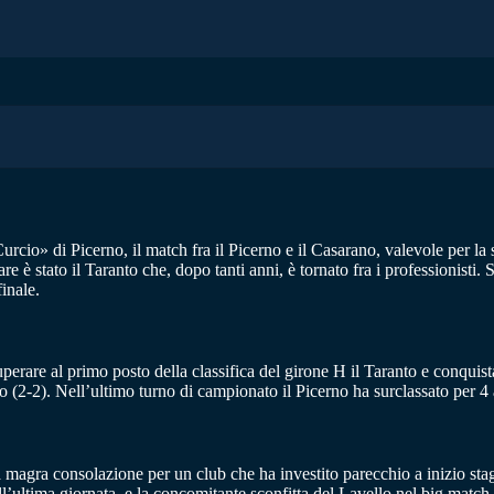
Curcio» di Picerno, il match fra il Picerno e il Casarano, valevole per la
 è stato il Taranto che, dopo tanti anni, è tornato fra i professionisti. S
finale.
erare al primo posto della classifica del girone H il Taranto e conquistare
no (2-2). Nell’ultimo turno di campionato il Picerno ha surclassato per 4 
na magra consolazione per un club che ha investito parecchio a inizio st
all’ultima giornata, e la concomitante sconfitta del Lavello nel big match