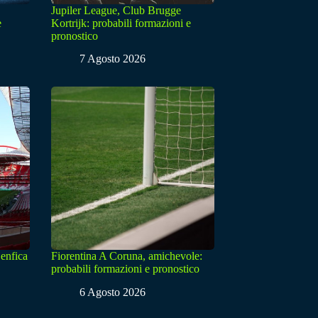
Jupiler League, Club Brugge
e
Kortrijk: probabili formazioni e
pronostico
7 Agosto 2026
enfica
Fiorentina A Coruna, amichevole:
probabili formazioni e pronostico
6 Agosto 2026