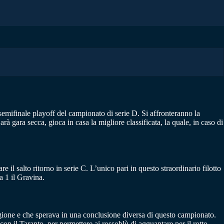
 semifinale playoff del campionato di serie D. Si affronteranno la
arà gara secca, gioca in casa la migliore classificata, la quale, in caso di
 il salto ritorno in serie C. L’unico pari in questo straordinario filotto
a 1 il Gravina.
agione e che sperava in una conclusione diversa di questo campionato.
 con il Taranto, per permettere ai rossoblù di agguantare per il rotto