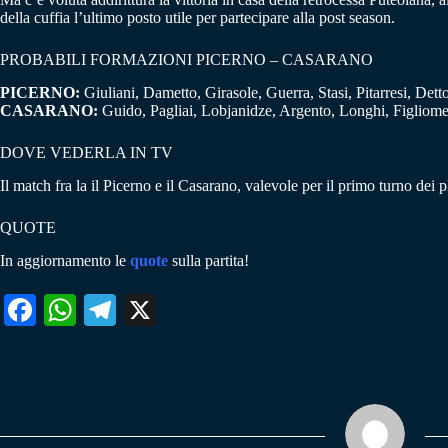
della cuffia l’ultimo posto utile per partecipare alla post season.
PROBABILI FORMAZIONI PICERNO – CASARANO
PICERNO:
Giuliani, Dametto, Girasole, Guerra, Stasi, Pitarresi, Dett
CASARANO:
Guido, Pagliai, Lobjanidze, Argento, Longhi, Figliomen
DOVE VEDERLA IN TV
Il match fra la il Picerno e il Casarano, valevole per il primo turno dei 
QUOTE
In aggiornamento le
quote
sulla partita!
Fa
W
Te
X
ce
ha
le
bo
ts
gr
ok
A
a
pp
m