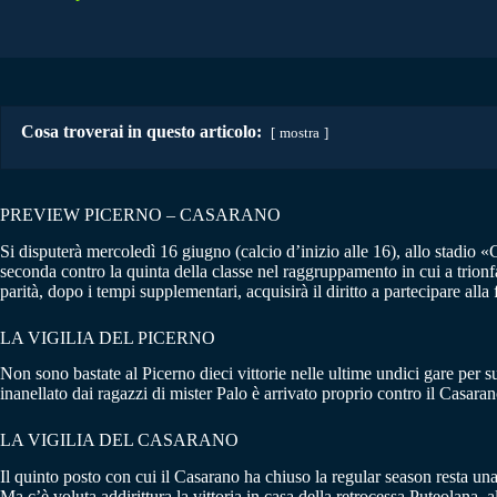
Cosa troverai in questo articolo:
mostra
PREVIEW PICERNO – CASARANO
Si disputerà mercoledì 16 giugno (calcio d’inizio alle 16), allo stadio «
seconda contro la quinta della classe nel raggruppamento in cui a trionfare
parità, dopo i tempi supplementari, acquisirà il diritto a partecipare alla 
LA VIGILIA DEL PICERNO
Non sono bastate al Picerno dieci vittorie nelle ultime undici gare per sup
inanellato dai ragazzi di mister Palo è arrivato proprio contro il Casara
LA VIGILIA DEL CASARANO
Il quinto posto con cui il Casarano ha chiuso la regular season resta u
Ma c’è voluta addirittura la vittoria in casa della retrocessa Puteolana, 