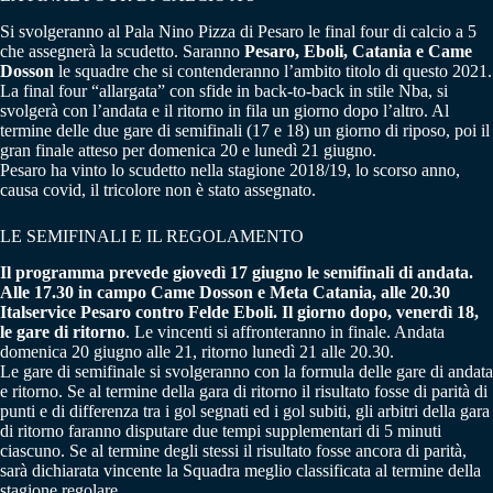
Si svolgeranno al Pala Nino Pizza di Pesaro le final four di calcio a 5
che assegnerà la scudetto. Saranno
Pesaro, Eboli, Catania e Came
Dosson
le squadre che si contenderanno l’ambito titolo di questo 2021.
La final four “allargata” con sfide in back-to-back in stile Nba, si
svolgerà con l’andata e il ritorno in fila un giorno dopo l’altro. Al
termine delle due gare di semifinali (17 e 18) un giorno di riposo, poi il
gran finale atteso per domenica 20 e lunedì 21 giugno.
Pesaro ha vinto lo scudetto nella stagione 2018/19, lo scorso anno,
causa covid, il tricolore non è stato assegnato.
LE SEMIFINALI E IL REGOLAMENTO
Il programma prevede giovedì 17 giugno le semifinali di andata.
Alle 17.30 in campo Came Dosson e Meta Catania, alle 20.30
Italservice Pesaro contro Felde Eboli. Il giorno dopo, venerdì 18,
le gare di ritorno
. Le vincenti si affronteranno in finale. Andata
domenica 20 giugno alle 21, ritorno lunedì 21 alle 20.30.
Le gare di semifinale si svolgeranno con la formula delle gare di andata
e ritorno. Se al termine della gara di ritorno il risultato fosse di parità di
punti e di differenza tra i gol segnati ed i gol subiti, gli arbitri della gara
di ritorno faranno disputare due tempi supplementari di 5 minuti
ciascuno. Se al termine degli stessi il risultato fosse ancora di parità,
sarà dichiarata vincente la Squadra meglio classificata al termine della
stagione regolare.