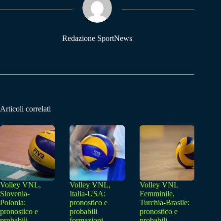
pp
m
Redazione SportNews
Articoli correlati
Volley VNL,
Volley VNL,
Volley VNL
Slovenia-
Italia-USA:
Femminile,
Polonia:
pronostico e
Turchia-Brasile:
pronostico e
probabili
pronostico e
probabili
formazioni
probabili