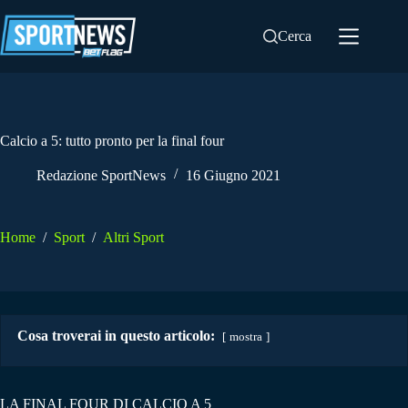
Salta
al
Cerca
contenuto
Calcio a 5: tutto pronto per la final four
Redazione SportNews
16 Giugno 2021
Home
/
Sport
/
Altri Sport
Cosa troverai in questo articolo:
mostra
LA FINAL FOUR DI CALCIO A 5