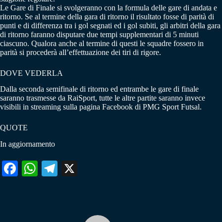
Le Gare di Finale si svolgeranno con la formula delle gare di andata e
ritorno. Se al termine della gara di ritorno il risultato fosse di parità di
punti e di differenza tra i gol segnati ed i gol subiti, gli arbitri della gara
di ritorno faranno disputare due tempi supplementari di 5 minuti
ciascuno. Qualora anche al termine di questi le squadre fossero in
parità si procederà all’effettuazione dei tiri di rigore.
DOVE VEDERLA
Dalla seconda semifinale di ritorno ed entrambe le gare di finale
saranno trasmesse da RaiSport, tutte le altre partite saranno invece
visibili in streaming sulla pagina Facebook di PMG Sport Futsal.
QUOTE
In aggiornamento
Fa
W
Te
X
ce
ha
le
bo
ts
gr
ok
A
a