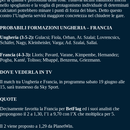
nello spogliatoio e la voglia di protagonismo individuale di determinati
calciatori potrebbero minare i punti di forza dei blues. Detto questo
contro l’Ungheria servirà maggiore concretezza nel chiudere le gare.
PROBABILI FORMAZIONI UNGHERIA – FRANCIA
Ungheria (3-5-2):
Gulacsi; Fiola, Orban, At. Szalai; Lovrencsics,
Schäfer, Nagy, Kleinheisler, Varga; Ad. Szalai, Sallai.
Francia (4-3-3):
Lloris; Pavard, Varane, Kimpembe, Hernandez;
Pogba, Kanté, Tolisso; Mbappé, Benzema, Griezmann.
DOVE VEDERLA IN TV
Il match tra Ungheria e Francia, in programma sabato 19 giugno alle
15, sarà trasmesso da Sky Sport.
QUOTE
Decisamente favorita la Francia per
BetFlag
ed i suoi analisti che
propongono il 2 a 1,30, l’1 a 9,70 con l’X che moltiplica per 5.
Il 2 viene proposto a 1,29 da PlanetWin.