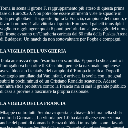
Torna in scena il girone F, raggruppamento più atteso di questa prima
fase di Euro2020. Non potrebbe essere altrimenti viste le squadre in
lotta per gli ottavi. Tra queste figura la Francia, campione del mondo, e
favorita numero 1 alla vittoria di questo Europeo. I galletti transalpini
vogliono raggiungere quota 6 punti per brindare al passaggio del turno.
Di fronte avranno un’Ungheria caricata dai 60 mila della Puskas Arena
di Budapest. Un match da non sottovalutare per Pogba e compagni.
LA VIGILIA DELL’UNGHERIA
Tanta amarezza dopo l’esordio con sconfitta. Eppure la sfida contro il
Portogallo va ben oltre il 3-0 subito, perché la nazionale ungherese
aveva bloccato i tentativi dei campioni d’Europa in carica. Dopo il
vantaggio annullato dal Var, infatti, è arrivata la svolta con i tre goal
subiti in pochi minuti ed un Cristiano Ronaldo scatenato. Adesso
un’altra sfida proibitiva contro la Francia ma ci sarà il grande pubblico
di casa a provare a trascinare la propria nazionale.
LA VIGILIA DELLA FRANCIA
Mbappè contro tutti. Sembrava questa la chiave di lettura nella sfida
contro la Germania. La vittoria per 1-0 ha dato diverse certezze ma
anche dei punti di domanda. Senza dubbio i transalpini sono i favoriti
per la qualità e profondità della rosa. Tuttavia alcuni malumori interni