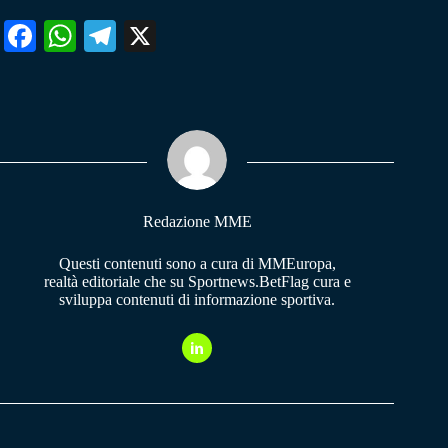
Fa
W
Te
X
ce
ha
le
bo
ts
gr
ok
A
a
pp
m
Redazione MME
Questi contenuti sono a cura di MMEuropa,
realtà editoriale che su Sportnews.BetFlag cura e
sviluppa contenuti di informazione sportiva.