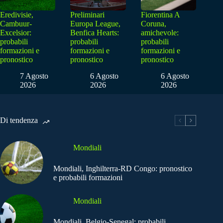
Eredivisie,
Preliminari
Fiorentina A
Cambuur-
Europa League,
Coruna,
Excelsior:
Benfica Hearts:
amichevole:
probabili
probabili
probabili
formazioni e
formazioni e
formazioni e
pronostico
pronostico
pronostico
7 Agosto
6 Agosto
6 Agosto
2026
2026
2026
Di tendenza
Mondiali
Mondiali, Inghilterra-RD Congo: pronostico
e probabili formazioni
Mondiali
Mondiali, Belgio-Senegal: probabili