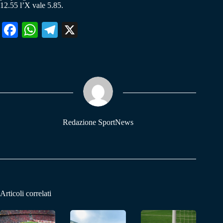
12.55 l’X vale 5.85.
Fa
W
Te
X
ce
ha
le
bo
ts
gr
ok
A
a
pp
m
Redazione SportNews
Articoli correlati