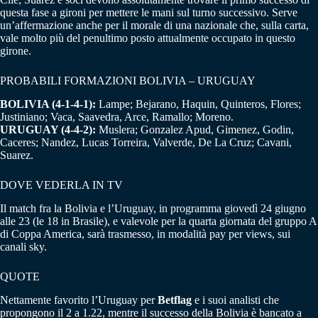
questa fase a gironi per mettere le mani sul turno successivo. Serve
un’affermazione anche per il morale di una nazionale che, sulla carta,
vale molto più del penultimo posto attualmente occupato in questo
girone.
PROBABILI FORMAZIONI BOLIVIA – URUGUAY
BOLIVIA (4-1-4-1):
Lampe; Bejarano, Haquin, Quinteros, Flores;
Justiniano; Vaca, Saavedra, Arce, Ramallo; Moreno.
URUGUAY (4-4-2):
Muslera; Gonzalez Apud, Gimenez, Godin,
Caceres; Nandez, Lucas Torreira, Valverde, De La Cruz; Cavani,
Suarez.
DOVE VEDERLA IN TV
Il match fra la Bolivia e l’Uruguay, in programma giovedì 24 giugno
alle 23 (le 18 in Brasile), e valevole per la quarta giornata del gruppo A
di Coppa America, sarà trasmesso, in modalità pay per views, sui
canali sky.
QUOTE
Nettamente favorito l’Uruguay per
Betflag
e i suoi analisti che
propongono il 2 a 1.22, mentre il successo della Bolivia è bancato a