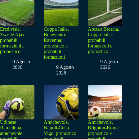
Eredivisie,
Coppa Italia,
Arezzo Brescia,
Zwolle Ajax:
Benevento-
Coppa Italia:
probabili
Ravenna:
probabili
formazioni e
pronostico e
formazioni e
pronostico
probabili
pronostico
formazioni
9 Agosto
9 Agosto
2026
9 Agosto
2026
2026
Udinese
Amichevole,
Amichevole,
Barcellona,
Napoli-Celta
Brighton-Roma:
amichevole:
Vigo: pronostico
pronostico e
probabili
e probabili
probabili