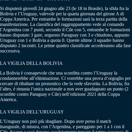
Si disputerà giovedì 24 giugno alle 23 (le 18 in Brasile), la sfida fra la
Bolivia e l’Uruguay, valevole per la quarta giornata del girone A di
Coppa America. Per entrambe le formazioni sarà la terza partita della
manifestazione. La classifica del raggruppamento vede al comando
l’Argentina con 7 punti, secondo il Cile con 5, entrambe le formazioni
hanno disputato 3 gare, seguono Paraguay con 3 e chiudono, appunto
Uruguay con 1 e Bolivia a quota 0. Queste ultime 3 squadre hanno
disputato 2 incontri. Le prime quattro classificate accederanno alla fase
successiva.
LA VIGILIA DELLA BOLIVIA
La Bolivia è consapevole che una sconfitta contro l’Uruguay la
condannerebbe all’eliminazione. Ci vorrebbe una prova d’orgoglio per
cercare di ribaltare un pronostico che la vede sfavorita. La Bolivia, fra
l’altro, è rimasta l’unica nazionale a non aver guadagnato un punto (2
sconfitte contro Paraguay e Cile) nell’edizione 2021 della Coppa
America.
LA VIGILIA DELL’URUGUAY
L’Uruguay non può più sbagliare. Dopo aver perso il match
inaugurale, di misura, con l’Argentina, e pareggiato per 1 a 1 con il
Cile, Suarez e soci devono assolutamente trovare il primo successo di