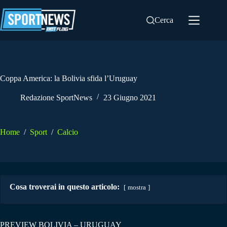
Salta
al
Cerca
contenuto
Coppa America: la Bolivia sfida l’Uruguay
Redazione SportNews
23 Giugno 2021
Home
/
Sport
/
Calcio
Cosa troverai in questo articolo:
mostra
PREVIEW BOLIVIA – URUGUAY