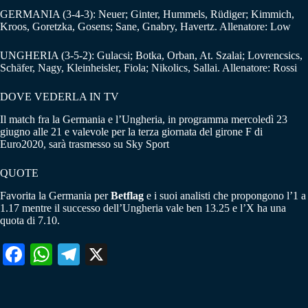
GERMANIA (3-4-3): Neuer; Ginter, Hummels, Rüdiger; Kimmich,
Kroos, Goretzka, Gosens; Sane, Gnabry, Havertz. Allenatore: Low
UNGHERIA (3-5-2): Gulacsi; Botka, Orban, At. Szalai; Lovrencsics,
Schäfer, Nagy, Kleinheisler, Fiola; Nikolics, Sallai. Allenatore: Rossi
DOVE VEDERLA IN TV
Il match fra la Germania e l’Ungheria, in programma mercoledì 23
giugno alle 21 e valevole per la terza giornata del girone F di
Euro2020, sarà trasmesso su Sky Sport
QUOTE
Favorita la Germania per
Betflag
e i suoi analisti che propongono l’1 a
1.17 mentre il successo dell’Ungheria vale ben 13.25 e l’X ha una
quota di 7.10.
Fa
W
Te
X
ce
ha
le
bo
ts
gr