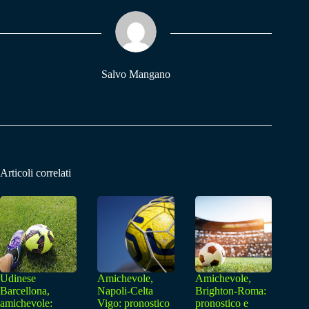
ok
A
a
pp
m
Salvo Mangano
Articoli correlati
Udinese
Amichevole,
Amichevole,
Barcellona,
Napoli-Celta
Brighton-Roma:
amichevole:
Vigo: pronostico
pronostico e