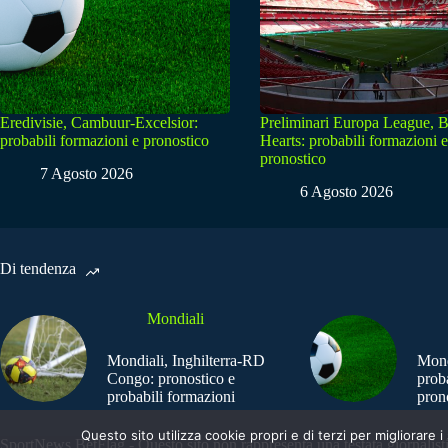
Eredivisie, Cambuur-Excelsior:
Preliminari Europa League, B
probabili formazioni e pronostico
Hearts: probabili formazioni e
pronostico
7 Agosto 2026
6 Agosto 2026
Di tendenza
Mondiali
Mondiali, Inghilterra-RD
Mond
Congo: pronostico e
prob
probabili formazioni
pron
Questo sito utilizza cookie propri e di terzi per migliorar
SportNews.BetFlag - Questo sito non rappresenta una testata giornalist