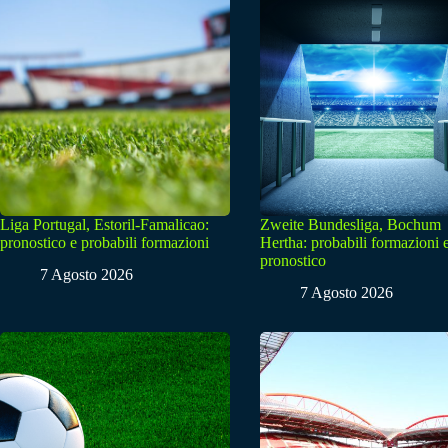
Liga Portugal, Estoril-Famalicao:
Zweite Bundesliga, Bochum
pronostico e probabili formazioni
Hertha: probabili formazioni 
pronostico
7 Agosto 2026
7 Agosto 2026