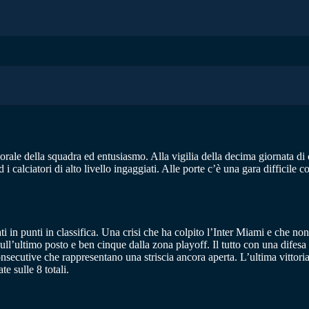
orale della squadra ed entusiasmo. Alla vigilia della decima giornata di 
ed i calciatori di alto livello ingaggiati. Alle porte c’è una gara difficil
i in punti in classifica. Una crisi che ha colpito l’Inter Miami e che n
ull’ultimo posto e ben cinque dalla zona playoff. Il tutto con una difesa
consecutive che rappresentano una striscia ancora aperta. L’ultima vittor
e sulle 8 totali.