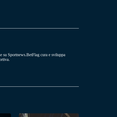
he su Sportnews.BetFlag cura e sviluppa
rtiva.