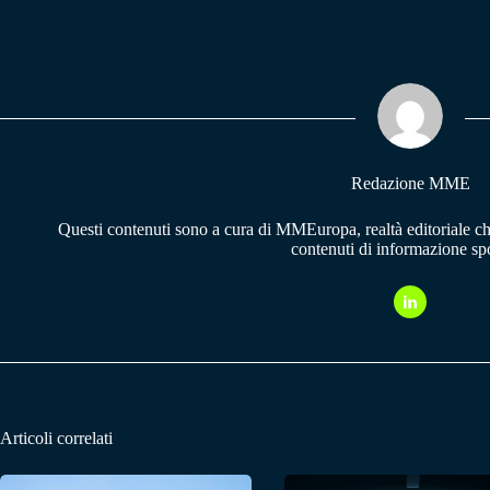
ce
ha
le
bo
ts
gr
ok
A
a
pp
m
Redazione MME
Questi contenuti sono a cura di MMEuropa, realtà editoriale c
contenuti di informazione spo
Articoli correlati