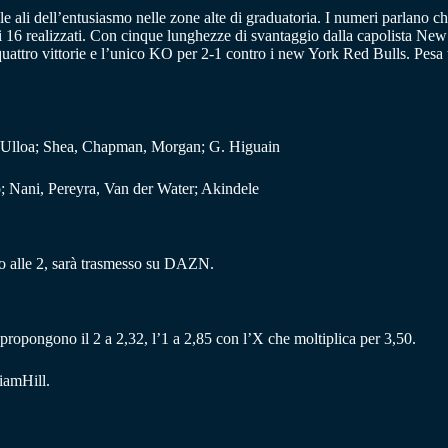
 ali dell’entusiasmo nelle zone alte di graduatoria. I numeri parlano chi
e dei 16 realizzati. Con cinque lunghezze di svantaggio dalla capolista
uattro vittorie e l’unico KO per 2-1 contro i new York Red Bulls. Pesa t
, Ulloa; Shea, Chapman, Morgan; G. Higuain
o; Nani, Pereyra, Van der Water; Akindele
o alle 2, sarà trasmesso su DAZN.
 propongono il 2 a 2,32, l’1 a 2,85 con l’X che moltiplica per 3,50.
iamHill.