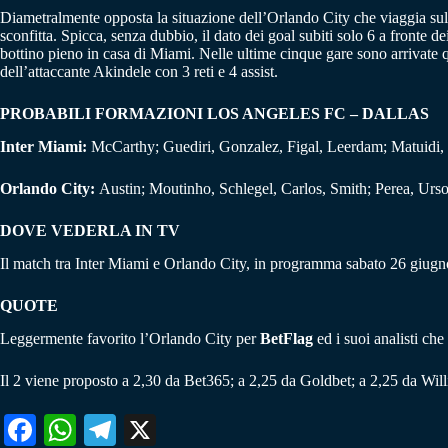
Diametralmente opposta la situazione dell’Orlando City che viaggia sulle
sconfitta. Spicca, senza dubbio, il dato dei goal subiti solo 6 a front
bottino pieno in casa di Miami. Nelle ultime cinque gare sono arrivate q
dell’attaccante Akindele con 3 reti e 4 assist.
PROBABILI FORMAZIONI LOS ANGELES FC – DALLAS
Inter Miami:
McCarthy; Guediri, Gonzalez, Figal, Leerdam; Matuidi
Orlando City:
Austin; Moutinho, Schlegel, Carlos, Smith; Perea, Urs
DOVE VEDERLA IN TV
Il match tra Inter Miami e Orlando City, in programma sabato 26 giugn
QUOTE
Leggermente favorito l’Orlando City per
BetFlag
ed i suoi analisti che
Il 2 viene proposto a 2,30 da Bet365; a 2,25 da Goldbet; a 2,25 da Will
Fa
W
Te
X