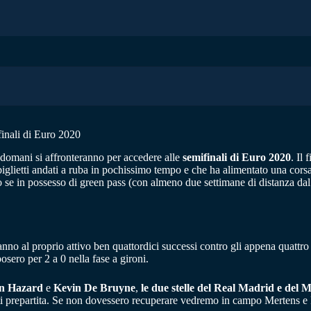
inali di Euro 2020
domani si affronteranno per accedere alle
semifinali di Euro 2020
. Il
glietti andati a ruba in pochissimo tempo e che ha alimentato una corsa al
solo se in possesso di green pass (con almeno due settimane di distanza d
anno al proprio attivo ben quattordici successi contro gli appena quattro 
sero per 2 a 0 nella fase a gironi.
n Hazard
e
Kevin De Bruyne
,
le due stelle del Real Madrid e del 
enti prepartita. Se non dovessero recuperare vedremo in campo Mertens e 