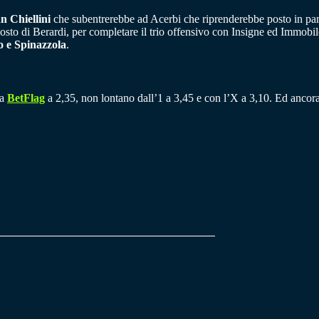
n Chiellini
che subentrerebbe ad Acerbi che riprenderebbe posto in pa
posto di Berardi, per completare il trio offensivo con Insigne ed Immobi
o e Spinazzola
.
da
BetFlag
a 2,35, non lontano dall’1 a 3,45 e con l’X a 3,10. Ed ancora,