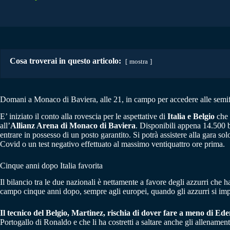
Cosa troverai in questo articolo:
mostra
Domani a Monaco di Baviera, alle 21, in campo per accedere alle semif
E’ iniziato il conto alla rovescia per le aspettative di
Italia e Belgio
che 
all’
Allianz Arena di Monaco di Baviera
. Disponibili appena 14.500 bi
entrare in possesso di un posto garantito. Si potrà assistere alla gara 
Covid o un test negativo effettuato al massimo ventiquattro ore prima.
Cinque anni dopo Italia favorita
Il bilancio tra le due nazionali è nettamente a favore degli azzurri che h
campo cinque anni dopo, sempre agli europei, quando gli azzurri si impo
Il tecnico del Belgio, Martinez, rischia di dover fare a meno di
Ede
Portogallo di Ronaldo e che li ha costretti a saltare anche gli allenam