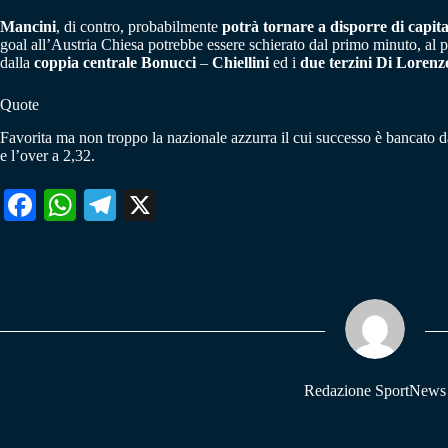
Mancini
, di contro, probabilmente
potrà tornare a disporre di capita
goal all’Austria Chiesa potrebbe essere schierato dal primo minuto, al 
dalla
coppia centrale Bonucci
–
Chiellini
ed i
due terzini Di Lorenz
Quote
Favorita ma non troppo la nazionale azzurra il cui successo è bancato 
e l’over a 2,32.
Fa
W
Te
X
ce
ha
le
bo
ts
gr
ok
A
a
pp
m
Redazione SportNews