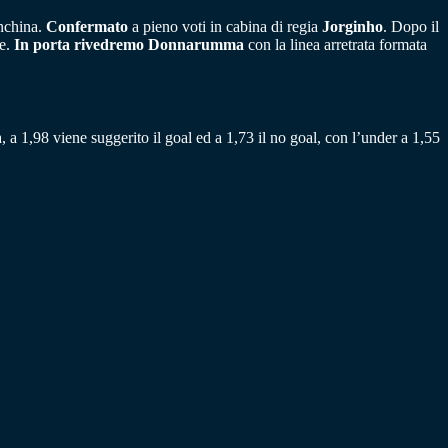
nchina.
Confermato
a pieno voti in cabina di regia
Jorginho
. Dopo il
le.
In porta rivedremo Donnarumma
con la linea arretrata formata
 a 1,98 viene suggerito il goal ed a 1,73 il no goal, con l’under a 1,55