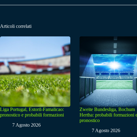
Articoli correlati
Liga Portugal, Estoril-Famalicao:
Zweite Bundesliga, Bochum
pronostico e probabili formazioni
Hertha: probabili formazioni 
pronostico
7 Agosto 2026
7 Agosto 2026