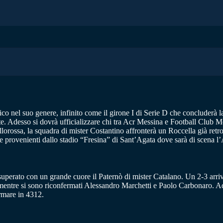
 nel suo genere, infinito come il girone I di Serie D che concluderà la 
nte. Adesso si dovrà ufficializzare chi tra Acr Messina e Football Club
llorossa, la squadra di mister Costantino affronterà un Roccella già ret
zie provenienti dallo stadio “Fresina” di Sant’Agata dove sarà di scena
 superato con un grande cuore il Paternò di mister Catalano. Un 2-3 arri
entre si sono riconfermati Alessandro Marchetti e Paolo Carbonaro. Ade
rmare in 4312.