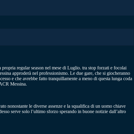
propria regular season nel mese di Luglio. tra stop forzati e focolai
 Messina approderà nel professionismo. Le due gare, che si giocheranno
rocesso e che avrebbe fatto tranquillamente a meno di questa lunga coda
 l’ACR Messina.
vato nonostante le diverse assenze e la squalifica di un uomo chiave
sso serve solo l’ultimo sforzo sperando in buone notizie dall’altro