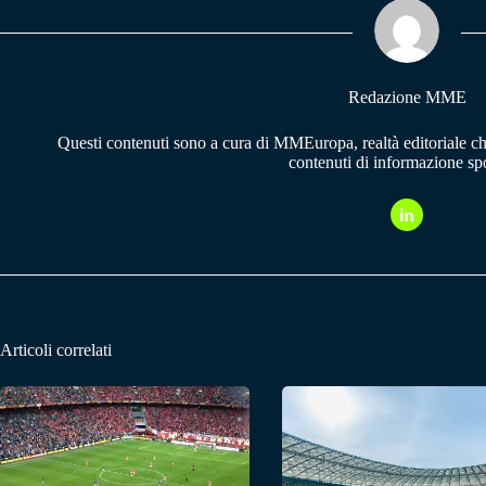
pp
m
Redazione MME
Questi contenuti sono a cura di MMEuropa, realtà editoriale c
contenuti di informazione spo
Articoli correlati