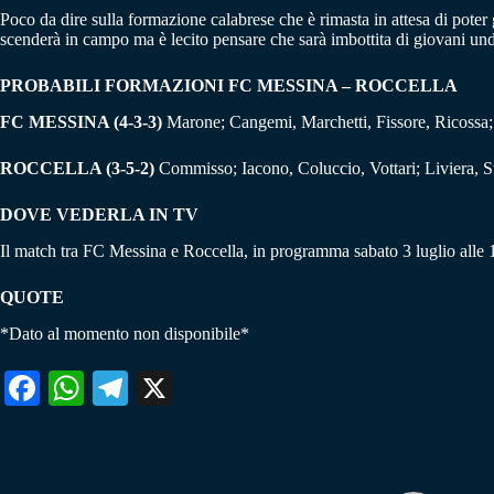
Poco da dire sulla formazione calabrese che è rimasta in attesa di pote
scenderà in campo ma è lecito pensare che sarà imbottita di giovani un
PROBABILI FORMAZIONI FC MESSINA – ROCCELLA
FC MESSINA (4-3-3)
Marone; Cangemi, Marchetti, Fissore, Ricossa; 
ROCCELLA (3-5-2)
Commisso; Iacono, Coluccio, Vottari; Liviera, S
DOVE VEDERLA IN TV
Il match tra FC Messina e Roccella, in programma sabato 3 luglio alle 1
QUOTE
*Dato al momento non disponibile*
Fa
W
Te
X
ce
ha
le
bo
ts
gr
ok
A
a