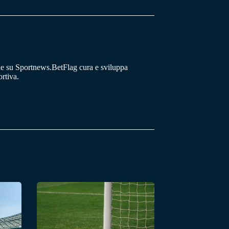
he su Sportnews.BetFlag cura e sviluppa
rtiva.