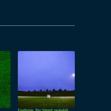
Eredivisie, Psv Sittard: probabili