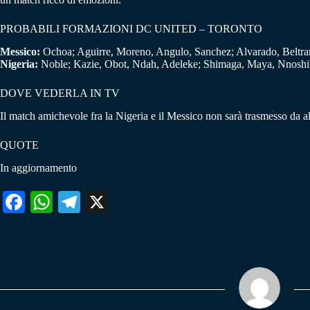
PROBABILI FORMAZIONI DC UNITED – TORONTO
Messico:
Ochoa; Aguirre, Moreno, Angulo, Sanchez; Alvarado, Beltran
Nigeria:
Noble; Kazie, Obot, Ndah, Adeleke; Shimaga, Maya, Nnoshir
DOVE VEDERLA IN TV
Il match amichevole fra la Nigeria e il Messico non sarà trasmesso da al
QUOTE
In aggiornamento
Fa
W
Te
X
ce
ha
le
bo
ts
gr
ok
A
a
pp
m