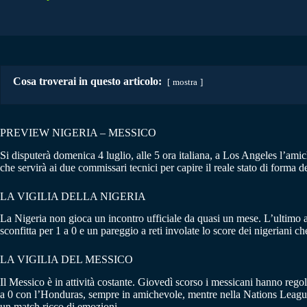
Cosa troverai in questo articolo:
mostra
PREVIEW NIGERIA – MESSICO
Si disputerà domenica 4 luglio, alle 5 ora italiana, a Los Angeles l’am
che servirà ai due commissari tecnici per capire il reale stato di forma de
LA VIGILIA DELLA NIGERIA
La Nigeria non gioca un incontro ufficiale da quasi un mese. L’ultimo a
sconfitta per 1 a 0 e un pareggio a reti involate lo score dei nigeriani
LA VIGILIA DEL MESSICO
Il Messico è in attività costante. Giovedì scorso i messicani hanno reg
a 0 con l’Honduras, sempre in amichevole, mentre nella Nations League d
un match ricco di emozioni.