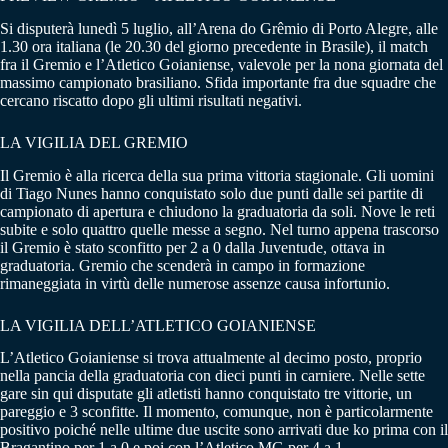
Si disputerà lunedì 5 luglio, all’Arena do Grêmio di Porto Alegre, alle
1.30 ora italiana (le 20.30 del giorno precedente in Brasile), il match
fra il Gremio e l’Atletico Goianiense, valevole per la nona giornata del
massimo campionato brasiliano. Sfida importante fra due squadre che
cercano riscatto dopo gli ultimi risultati negativi.
LA VIGILIA DEL GREMIO
Il Gremio è alla ricerca della sua prima vittoria stagionale. Gli uomini
di Tiago Nunes hanno conquistato solo due punti dalle sei partite di
campionato di apertura e chiudono la graduatoria da soli. Nove le reti
subite e solo quattro quelle messe a segno. Nel turno appena trascorso
il Gremio è stato sconfitto per 2 a 0 dalla Juventude, ottava in
graduatoria. Gremio che scenderà in campo in formazione
rimaneggiata in virtù delle numerose assenze causa infortunio.
LA VIGILIA DELL’ATLETICO GOIANIENSE
L’Atletico Goianiense si trova attualmente al decimo posto, proprio
nella pancia della graduatoria con dieci punti in carniere. Nelle sette
gare sin qui disputate gli atletisti hanno conquistato tre vittorie, un
pareggio e 3 sconfitte. Il momento, comunque, non è particolarmente
positivo poiché nelle ultime due uscite sono arrivati due ko prima con il
Bragantino per 1 a 0 e poi con l’Atletico MG per 4 a 1.