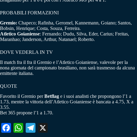
PROBABILI FORMAZIONI
Gremio:
Chapeco; Rafinha, Geromel, Kannemann, Goiano; Santos,
Bobsin, Henrique; Costa, Souza, Ferreira.
Atletico Goianiense
: Fernando; Dudu, Silva, Eder, Carius; Freitas,
Maranhao; Janderson, Arthur, Natanael; Roberto.
DOVE VEDERLA IN TV
Il match fra il fra il Gremio e l’Atletico Goianiense, valevole per la
nona giornata del campionato brasiliano, non sarà trasmesso da alcuna
emittente italiana.
QUOTE
Favorito il Gremio per
Betflag
e i suoi analisti che propongono l’1 a
1.73, mentre la vittoria dell’Atletico Goianiense è bancata a 4.75, X a
3.55.
Bet 365 propone l’1 a 1.70.
Fa
W
Te
X