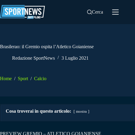
Salta
al
Cerca
contenuto
Brasilerao: il Gremio ospita l’Atletico Goianiense
Redazione SportNews
3 Luglio 2021
Home
/
Sport
/
Calcio
Cosa troverai in questo articolo:
mostra
PREVIEW GREMIO – ATLETICO GOIANIENSE