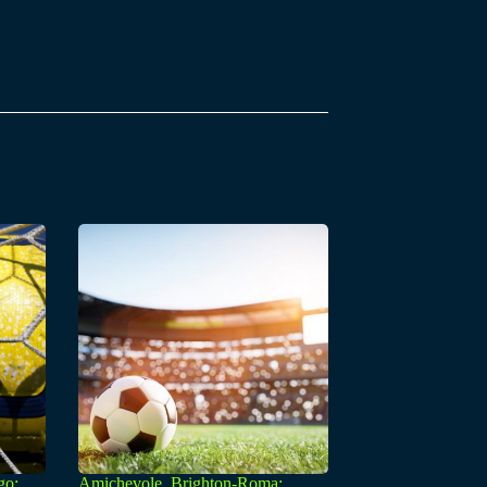
go:
Amichevole, Brighton-Roma: