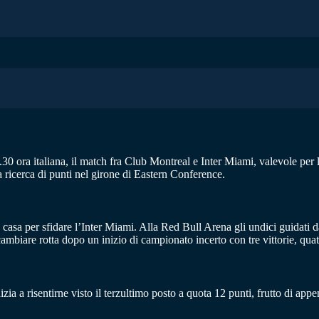
1.30 ora italiana, il match fra Club Montreal e Inter Miami, valevole p
a ricerca di punti nel girone di Eastern Conference.
asa per sfidare l’Inter Miami. Alla Red Bull Arena gli undici guidati dal
mbiare rotta dopo un inizio di campionato incerto con tre vittorie, quatt
izia a risentirne visto il terzultimo posto a quota 12 punti, frutto di ap