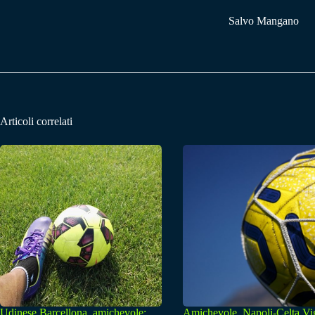
Salvo Mangano
Articoli correlati
Udinese Barcellona, amichevole:
Amichevole, Napoli-Celta Vi