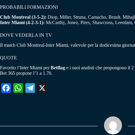
PROBABILI FORMAZIONI
Club Montreal (3-5-2):
Diop, Miller, Struna, Camacho, Brault. Mihaj
Inter Miami (4-2-3-1):
McCarthy, Jonez, Pires, Shawcross, Leerdam, 
DOVE VEDERLA IN TV
Il match Club Montreal-Inter Miami, valevole per la dodicesima giornat
QUOTE
Favorito l’Inter Miami per
Betflag
e i suoi analisti che propongono il 2
Bet 365 propone l’1 a 1.70.
Fa
W
Te
X
ce
ha
le
bo
ts
gr
ok
A
a
pp
m