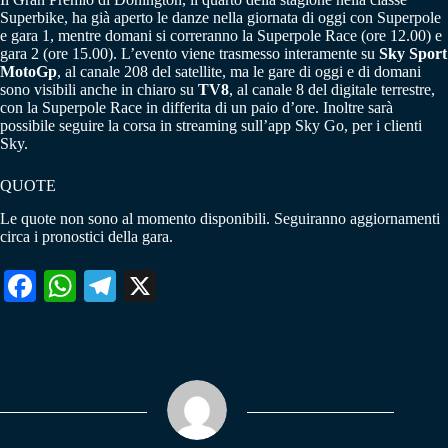
Superbike, ha già aperto le danze nella giornata di oggi con Superpole
e gara 1, mentre domani si correranno la Superpole Race (ore 12.00) e
gara 2 (ore 15.00). L’evento viene trasmesso interamente su
Sky Sport
MotoGp
, al canale 208 del satellite, ma le gare di oggi e di domani
sono visibili anche in chiaro su
TV8
, al canale 8 del digitale terrestre,
con la Superpole Race in differita di un paio d’ore. Inoltre sarà
possibile seguire la corsa in streaming sull’app Sky Go, per i clienti
Sky.
QUOTE
Le quote non sono al momento disponibili. Seguiranno aggiornamenti
circa i pronostici della gara.
Fa
W
Te
X
ce
ha
le
bo
ts
gr
ok
A
a
pp
m