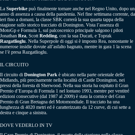
La
Superbike
può finalmente tornare anche nel Regno Unito, dopo un
anno di assenza a causa della pandemia. Nel fine settimana corrente, da
ieri fino a domani, la classe SBK correrà la sua quarta tappa della
stagione sullo storico tracciato di Donington. Vista l’assenza di
MotoGp e Formula 1, sul palcoscenico principale salgono i piloti
Jonathan
Rea
, Scott
Redding
, con la sua Ducati, e Toprak
Razgatlioglu
. Nella Superpole di oggi si è imposto Rea, nonostante le
numerose insidie dovute all’asfalto bagnato, mentre in gara 1 la scena
se l’è presa Razgatlioglu.
IL CIRCUITO
Il circuito di
Donington Park
è ubicato nella parte orientale delle
Midlands, più precisamente nella località di Castle Donington, nei
pressi della foresta di Sherwood. Nella sua storia ha ospitato il Gran
Premio d’Europa di Formula 1 nel lontano 1993, mentre per ventitré
edizioni consecutive (dal 1987 al 2009) è stata la cornice del Gran
Premio di Gran Bretagna del Motomondiale. Il tracciato ha una
lunghezza di 4020 metri ed è caratterizzato da 12 curve, di cui sette a
destra e cinque a sinistra.
DOVE VEDERLO IN TV
Il Gran Premio di Donington, il quarto della stagione nella classe