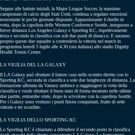
Seppur alle battute iniziali, la Major League Soccer, la massimo
campionato di calcio degli Stati Uniti, continua a regalare emozioni
nonostante le poche giornate disputate. Appassionante il duello in
vetta, dopo la capolista delle Western Conference Seattle, inseguono a
breve distanza Los Angeles Galaxy e Sporting KC, rispettivamente
terza e seconda in classifica con soli due punti di distacco. E saranno
proprio queste due squadre a contendersi la vittoria nel match in
programma lunedì 5 luglio alle 4.30 (ora italiana) allo stadio Dignity
Health Tennis Center.
LA VIGILIA DEL LA GALAXY
Il LA Galaxy può sfruttare il fattore casa nello scontro diretto con lo
Sporting KC, seconda in classifica a sole due lunghezze di distanza. La
formazione allenata da Vanney ambisce a raggiungere la vetta della
classifica e vuole sfruttare il buon stato di forma mostrato nelle ultime
due partite, entrambe vinte, dopo lo scivolone con la capolista Seattle.
Per i Galaxy sono ventuno i punti finora conquistati, frutto di sette
vittorie e tre sconfitte.
LA VIGILIA DELLO SPORTING KC
Lo Sporting KC è chiamato a difendere il secondo posto in classifica
dagli attacchi della diretta concorrente LA Galaxy. La formazione