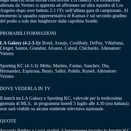
allenata da Vermes si appresta ad affrontare un’altra squadra di Los
Angeles dopo aver battuto 2-1 l’Fc nell’ultima gara di campionato. Al
momento la squadra rappresentativa di Kansas è sul secondo gradino
del podio a sole due lunghezze dalla capolista Seattle.
PROBABILI FORMAZIONI
LA Galaxy (4-2-3-1):
Bond, Araujo, Coulibaly, DePuy, Villafrana,
Lletget, Santos, Grandsir, Alvarez, Cabral, Chicharito. Allenatore:
Vanney
Sporting KC (4-3-3): Melia, Martins, Fontas, Sanchez, Dia,
Hernandez, Espizona, Busio, Salloi, Pulido, Russel. Allenatore:
Vermes
DOVE VEDERLA IN TV
Il match tra LA Galaxy e Sporting KC, valevole per la tredicesima
giornata di MLS, in programma lunedì 5 luglio alle 4.30 (ora italiana)
non sarà visibile su alcuna emittente televisiva nazionale.
QUOTE
Secondo Betflag e i suoi analisti, è leggermente favorito lo Sportin KC