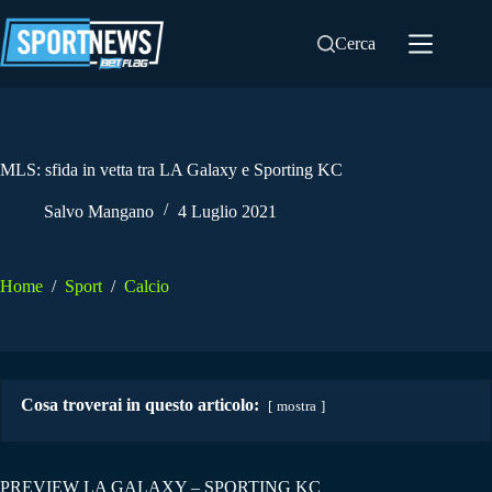
Salta
al
Cerca
contenuto
MLS: sfida in vetta tra LA Galaxy e Sporting KC
Salvo Mangano
4 Luglio 2021
Home
/
Sport
/
Calcio
Cosa troverai in questo articolo:
mostra
PREVIEW LA GALAXY – SPORTING KC