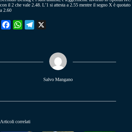
con il 2 che vale 2.48. L’1 si attesta a 2.55 mentre il segno X è quotato
a 2.60
Fa
W
Te
X
ce
ha
le
bo
ts
gr
ok
A
a
pp
m
Salvo Mangano
Articoli correlati