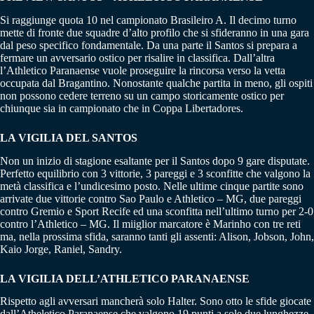
Si raggiunge quota 10 nel campionato Brasileiro A. Il decimo turno
mette di fronte due squadre d’alto profilo che si sfideranno in una gara
dal peso specifico fondamentale. Da una parte il Santos si prepara a
fermare un avversario ostico per risalire in classifica. Dall’altra
l’Athletico Paranaense vuole proseguire la rincorsa verso la vetta
occupata dal Bragantino. Nonostante qualche partita in meno, gli ospiti
non possono cedere terreno su un campo storicamente ostico per
chiunque sia in campionato che in Coppa Libertadores.
LA VIGILIA DEL SANTOS
Non un inizio di stagione esaltante per il Santos dopo 9 gare disputate.
Perfetto equilibrio con 3 vittorie, 3 pareggi e 3 sconfitte che valgono la
metà classifica e l’undicesimo posto. Nelle ultime cinque partite sono
arrivate due vittorie contro Sao Paulo e Athletico – MG, due pareggi
contro Gremio e Sport Recife ed una sconfitta nell’ultimo turno per 2-0
contro l’Athletico – MG. Il miiglior marcatore è Marinho con tre reti
ma, nella prossima sfida, saranno tanti gli assenti: Alison, Jobson, John,
Kaio Jorge, Raniel, Sandry.
LA VIGILIA DELL’ATHLETICO PARANAENSE
Rispetto agli avversari mancherà solo Halter. Sono otto le sfide giocate
dall’Atheletico Paranaense che valgono 19 punti a sole due lunghezze