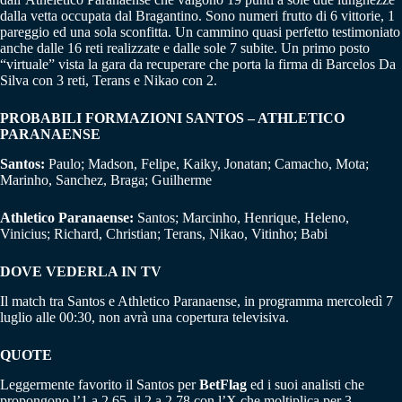
dalla vetta occupata dal Bragantino. Sono numeri frutto di 6 vittorie, 1
pareggio ed una sola sconfitta. Un cammino quasi perfetto testimoniato
anche dalle 16 reti realizzate e dalle sole 7 subite. Un primo posto
“virtuale” vista la gara da recuperare che porta la firma di Barcelos Da
Silva con 3 reti, Terans e Nikao con 2.
PROBABILI FORMAZIONI SANTOS – ATHLETICO
PARANAENSE
Santos:
Paulo; Madson, Felipe, Kaiky, Jonatan; Camacho, Mota;
Marinho, Sanchez, Braga; Guilherme
Athletico Paranaense:
Santos; Marcinho, Henrique, Heleno,
Vinicius; Richard, Christian; Terans, Nikao, Vitinho; Babi
DOVE VEDERLA IN TV
Il match tra Santos e Athletico Paranaense, in programma mercoledì 7
luglio alle 00:30, non avrà una copertura televisiva.
QUOTE
Leggermente favorito il Santos per
BetFlag
ed i suoi analisti che
propongono l’1 a 2,65, il 2 a 2,78 con l’X che moltiplica per 3.