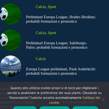
Calcio
,
Sport
Preliminari Europa League, Hradec-Besiktas:
probabili formazioni e pronostico
Calcio
,
Sport
Preliminari Europa League, Salisburgo-
Pafos: probabili formazioni e pronostico
Calcio
Europa League preliminari, Paok Anderlecht:
probabili formazioni e pronostico
Questo sito utilizza cookie propri e di terzi per migliorare i
SportNews.BetFlag -
Copyright © 2025
servizi e analizzare le preferenze dei suoi utenti. Cliccando su
Questo sito non
SportNews BetFlag
"Acconsento" l'utente accetta automaticamente
l'utilizzo dei
rappresenta una testata
Sede Legale: Via degli
giornalistica in quanto
Aldobrandeschi, 300 |
cookie.
viene aggiornato senza
00163 | Roma