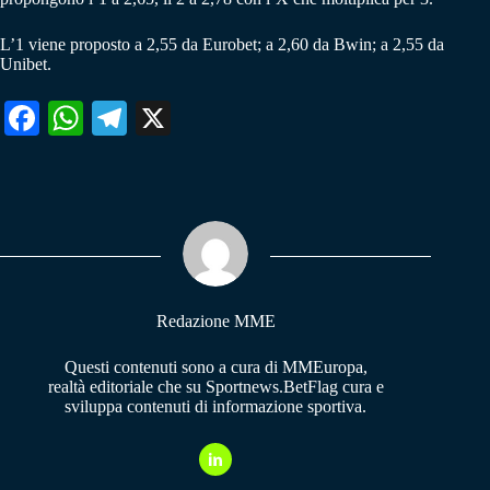
L’1 viene proposto a 2,55 da Eurobet; a 2,60 da Bwin; a 2,55 da
Unibet.
Fa
W
Te
X
ce
ha
le
bo
ts
gr
ok
A
a
pp
m
Redazione MME
Questi contenuti sono a cura di MMEuropa,
realtà editoriale che su Sportnews.BetFlag cura e
sviluppa contenuti di informazione sportiva.