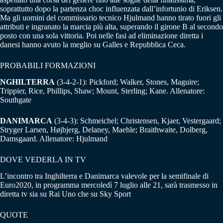
soprattutto dopo la partenza choc influenzata dall’infortunio di Eriksen.
Ma gli uomini del commissario tecnico Hjulmand hanno tirato fuori gli
attributi e ingranato la marcia più alta, superando il girone B al secondo
posto con una sola vittoria. Poi nelle fasi ad eliminazione diretta i
danesi hanno avuto la meglio su Galles e Repubblica Ceca.
PROBABILI FORMAZIONI
NGHILTERRA
(3-4-2-1): Pickford; Walker, Stones, Maguire;
Trippier, Rice, Phillips, Shaw; Mount, Sterling; Kane. Allenatore:
Southgate
DANIMARCA
(3-4-3): Schmeichel; Christensen, Kjaer, Vestergaard;
Stryger Larsen, Højbjerg, Delaney, Maehle; Braithwaite, Dolberg,
Damsgaard. Allenatore: Hjulmand
DOVE VEDERLA IN TV
L’incontro tra Inghilterra e Danimarca valevole per la semifinale di
Euro2020, in programma mercoledì 7 luglio alle 21, sarà trasmesso in
diretta tv sia su Rai Uno che su Sky Sport
QUOTE