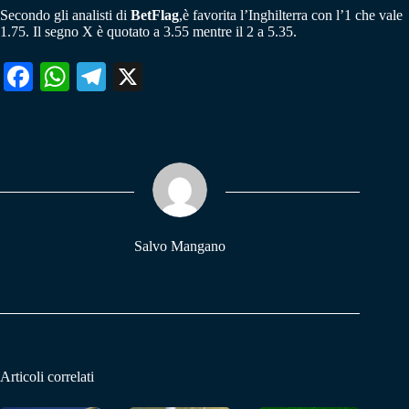
Secondo gli analisti di
BetFlag
,è favorita l’Inghilterra con l’1 che vale
1.75. Il segno X è quotato a 3.55 mentre il 2 a 5.35.
Fa
W
Te
X
ce
ha
le
bo
ts
gr
ok
A
a
pp
m
Salvo Mangano
Articoli correlati