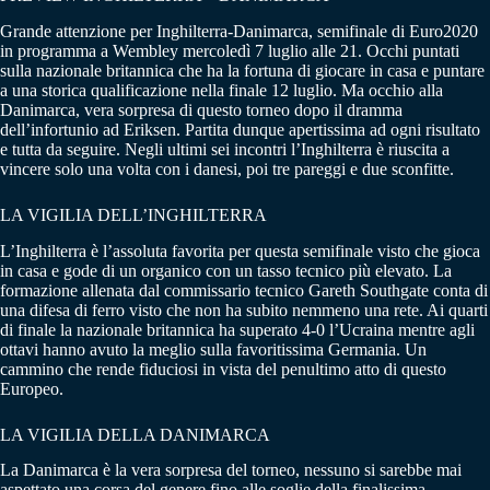
Grande attenzione per Inghilterra-Danimarca, semifinale di Euro2020
in programma a Wembley mercoledì 7 luglio alle 21. Occhi puntati
sulla nazionale britannica che ha la fortuna di giocare in casa e puntare
a una storica qualificazione nella finale 12 luglio. Ma occhio alla
Danimarca, vera sorpresa di questo torneo dopo il dramma
dell’infortunio ad Eriksen. Partita dunque apertissima ad ogni risultato
e tutta da seguire. Negli ultimi sei incontri l’Inghilterra è riuscita a
vincere solo una volta con i danesi, poi tre pareggi e due sconfitte.
LA VIGILIA DELL’INGHILTERRA
L’Inghilterra è l’assoluta favorita per questa semifinale visto che gioca
in casa e gode di un organico con un tasso tecnico più elevato. La
formazione allenata dal commissario tecnico Gareth Southgate conta di
una difesa di ferro visto che non ha subito nemmeno una rete. Ai quarti
di finale la nazionale britannica ha superato 4-0 l’Ucraina mentre agli
ottavi hanno avuto la meglio sulla favoritissima Germania. Un
cammino che rende fiduciosi in vista del penultimo atto di questo
Europeo.
LA VIGILIA DELLA DANIMARCA
La Danimarca è la vera sorpresa del torneo, nessuno si sarebbe mai
aspettato una corsa del genere fino alle soglie della finalissima,