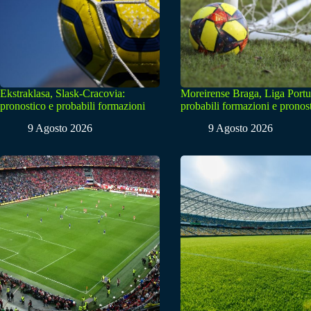
Ekstraklasa, Slask-Cracovia:
Moreirense Braga, Liga Portu
pronostico e probabili formazioni
probabili formazioni e pronos
9 Agosto 2026
9 Agosto 2026