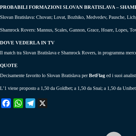
PROBABILI FORMAZIONI SLOVAN BRATISLAVA – SHA
Slovan Bratislava: Chovan; Lovat, Bozhiko, Medvedev, Pausche, Lichy
Shamrock Rovers: Mannus, Scales, Gannon, Grace, Hoare, Lopes, Towe
DOVE VEDERLA IN TV
Il match tra Slovan Bratislava e Shamrock Rovers, in programma mercole
QUOTE
Decisamente favorito lo Slovan Bratislava per
BetFlag
ed i suoi analis
L’1 viene proposto a 1,50 da Goldbet; a 1,50 da Snai; a 1,50 da Unibet
Fa
W
Te
X
ce
ha
le
bo
ts
gr
ok
A
a