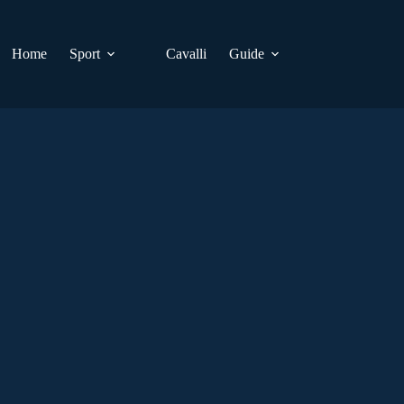
Home
Sport
Cavalli
Guide