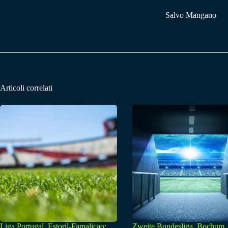
Salvo Mangano
Articoli correlati
Liga Portugal, Estoril-Famalicao:
Zweite Bundesliga, Bochum