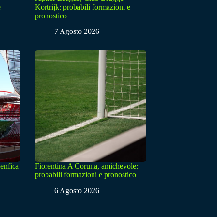
e
Kortrijk: probabili formazioni e
pronostico
7 Agosto 2026
enfica
Fiorentina A Coruna, amichevole:
probabili formazioni e pronostico
6 Agosto 2026