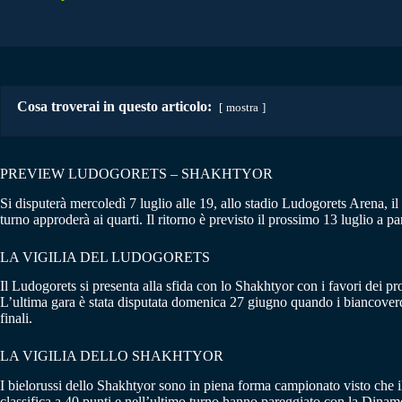
Cosa troverai in questo articolo:
mostra
PREVIEW LUDOGORETS – SHAKHTYOR
Si disputerà mercoledì 7 luglio alle 19, allo stadio Ludogorets Arena, 
turno approderà ai quarti. Il ritorno è previsto il prossimo 13 luglio a par
LA VIGILIA DEL LUDOGORETS
Il Ludogorets si presenta alla sfida con lo Shakhtyor con i favori dei p
L’ultima gara è stata disputata domenica 27 giugno quando i biancoverd
finali.
LA VIGILIA DELLO SHAKHTYOR
I bielorussi dello Shakhtyor sono in piena forma campionato visto che 
classifica a 40 punti e nell’ultimo turno hanno pareggiato con la Dinam