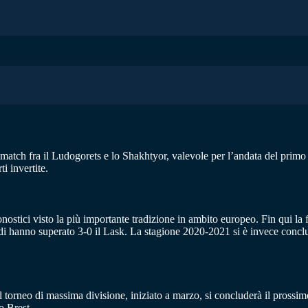
il match fra il Ludogorets e lo Shakhtyor, valevole per l’andata del pr
ti invertite.
ronostici visto la più importante tradizione in ambito europeo. Fin qui l
i hanno superato 3-0 il Lask. La stagione 2020-2021 si è invece conclu
il torneo di massima divisione, iniziato a marzo, si concluderà il pros
o Brest.