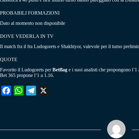
PROBABILI FORMAZIONI
Dato al momento non disponibile
DOVE VEDERLA IN TV
Il match fra il fra Ludogorets e Shakhtyor, valevole per il turno preli
QUOTE
Favorito il Ludogorets per
Betflag
e i suoi analisti che propongono l’1 
Bet 365 propone l’1 a 1.16.
Fa
W
Te
X
ce
ha
le
bo
ts
gr
ok
A
a
pp
m