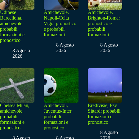
Udinese
Amichevole,
Amichevole,
Barcellona,
Napoli-Celta
Brighton-Roma:
amichevole:
Vigo: pronostico
pronostico e
probabili
e probabili
probabili
formazioni e
formazioni
formazioni
pronostico
8 Agosto
8 Agosto
8 Agosto
2026
2026
2026
Chelsea Milan,
Amichevoli,
Eredivisie, Psv
amichevole:
Juventus-Inter:
Sittard: probabili
probabili
probabili
formazioni e
formazioni e
formazioni e
pronostico
pronostico
pronostico
8 Agosto
8 Agosto
8 Agosto
2026