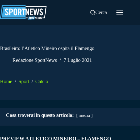
Salta
al
Cerca
contenuto
Brasileiro: l’Atletico Mineiro ospita il Flamengo
Redazione SportNews
7 Luglio 2021
Home
/
Sport
/
Calcio
Cosa troverai in questo articolo:
mostra
PREVIEW ATLETICO MINEIRO – FLAMENGO