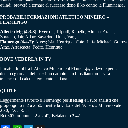
quindi, proverà a tornare al successo dopo il ko contro la Fluminense.
PROBABILI FORMAZIONI ATLETICO MINEIRO –
FLAMENGO
Atletico Mg (4-3-3):
Everson; Tripodi, Rabello, Alonso, Arana;
Zaracho, Jair, Allan; Savarino, Hulk, Vargas.
Flamengo (4-4-2):
Alves; Isla, Henrique, Caio, Luis; Michael, Gomes,
Arao, Arrascaeta; Pedro, Henrique.
DOVE VEDERLA IN TV
Il match fra il fra l’Atletico Mineiro e il Flamengo, valevole per la
decima giornata del massimo campionato brasiliano, non sarà
trasmesso da alcuna emittente italiana.
QUOTE
Leggermente favorito il Flamengo per
Betflag
e i suoi analisti che
propongono il 2 a 2.50, mentre la vittoria dell’Atletico Mineiro vale
2.80, l’X a 3.15.
Bet 365 propone il 2 a 2.45, Betaland a 2.42.