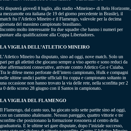
Si disputerà giovedì 8 luglio, allo stadio «Mineirao» di Belo Horizonte,
a mezzanotte ora italiana (le 19 del giorno precedente in Brasile), il
match fra l’Atletico Mineiro e il Flamengo, valevole per la decima
giornata del massimo campionato brasiliano.
Incontro molto interessante fra due squadre che hanno i numeri per
puntare alla qualificazione alla Coppa Libertadores.
LA VIGILIA DELL’ATLETICO MINEIRO
L’Atletico Mineiro ha disputato, sino ad oggi, nove match. Solo un
pari per gli atletisti che giocano sempre a viso aperto e sono reduci da
due affermazioni consecutive, arrivate contro Atletico Go e Cuiaba.
Tra le difese meno perforate dell’intero campionato, Hulk e compagni
nelle ultime undici partite ufficiali fra coppa e campionato soltanto in
una occasione non hanno trovato la via delle rete, nella sconfitta per 2
a 0 dello scorso 28 giugno con il Santos in campionato.
LA VIGILIA DEL FLAMENGO
Il Flamengo, dal canto suo, ha giocato solo sette partite sino ad oggi,
con un cammino altalenante. Nessun pareggio, quattro vittorie e tre
sconfitte che posizionano la formazione rossonera al centro della
graduatoria. E le ultime sei gare disputate, dopo l’iniziale successo,
sono state un’altalena di vittorie e sconfitte. Contro l’Atletico Mineiro,