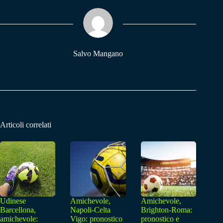
ok
A
a
pp
m
Salvo Mangano
Articoli correlati
Udinese
Amichevole,
Amichevole,
Barcellona,
Napoli-Celta
Brighton-Roma:
amichevole:
Vigo: pronostico
pronostico e