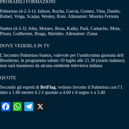
PROBABILI FORMAZIONI
Palmeiras (4-2-3-1): Jailson, Rocha, Garcia, Gomez, Vina, Danilo,
Rafael, Veiga, Scarpa, Wesley, Roni. Allenatore: Moreira Ferreira
Santos (4-3-3): John, Moraes, Boza, Kaiky, Parà, Camacho, Mota,
Pirani, Guilherme, Braga, Marinho. Allenatore: Zuma
DOVE VEDERLA IN TV
L’incontro Palmeiras-Santos, valevole per l’undicesima giornata dell
Brasilerao, in programma sabato 10 luglio alle 21.30 (orario italiano),
non sarà trasmesso da alcuna emittente televisiva italiana
QUOTE
Secondo gli esperti di
BetFlag
, vedono favorito il Palmeiras con l’1
dato a 1.80 mentre il 2 è quotato a 4.60 e il segno x a 3.40
Fa
W
Te
X
ce
ha
le
bo
ts
gr