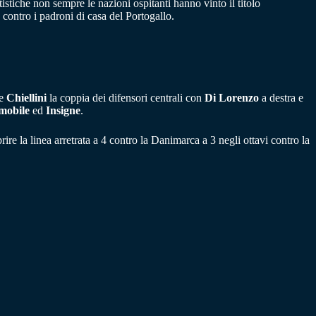
atistiche non sempre le nazioni ospitanti hanno vinto il titolo
 contro i padroni di casa del Portogallo.
e
Chiellini
la coppia dei difensori centrali con
Di Lorenzo
a destra e
mobile
ed
Insigne
.
rire la linea arretrata a 4 contro la Danimarca a 3 negli ottavi contro la