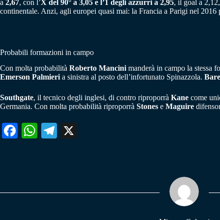
a
2,67
, con l’
X del 90° a 3,05 e l’1 degli azzurri a 2,95
, il goal a 2,1
continentale. Anzi, agli europei quasi mai: la Francia a Parigi nel 2016
Probabili formazioni in campo
Con molta probabilità
Roberto Mancini
manderà in campo la stessa fo
Emerson Palmieri
a sinistra al posto dell’infortunato Spinazzola.
Bare
Southgate
, il tecnico degli inglesi, di contro riproporrà
Kane
come unic
Germania. Con molta probabilità riproporrà
Stones
e
Maguire
difensor
Fa
W
Te
X
ce
ha
le
bo
ts
gr
ok
A
a
pp
m