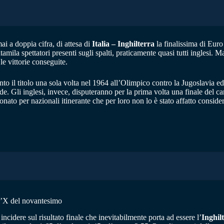
i a doppia cifra, di attesa di
Italia – Inghilterra
la finalissima di Eu
mila spettatori presenti sugli spalti, praticamente quasi tutti inglesi. Ma
le vittorie conseguite.
into il titolo una sola volta nel 1964 all’Olimpico contro la Jugoslavia e
de. Gli inglesi, invece, disputeranno per la prima volta una finale de
ionato per nazionali itinerante che per loro non lo è stato affatto consi
5 l’X del novantesimo
 incidere sul risultato finale che inevitabilmente porta ad essere l’
Inghil