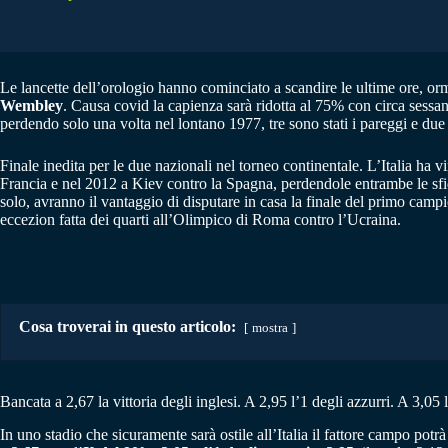
Le lancette dell’orologio hanno cominciato a scandire le ultime ore, orma
Wembley
. Causa covid la capienza sarà ridotta al 75% con circa sessanta
perdendo solo una volta nel lontano 1977, tre sono stati i pareggi e due 
Finale inedita per le due nazionali nel torneo continentale. L’Italia ha v
Francia e nel 2012 a Kiev contro la Spagna, perdendole entrambe le sfi
solo, avranno il vantaggio di disputare in casa la finale del primo camp
eccezion fatta dei quarti all’Olimpico di Roma contro l’Ucraina.
Cosa troverai in questo articolo:
mostra
Bancata a 2,67 la vittoria degli inglesi. A 2,95 l’1 degli azzurri. A 3,0
In uno stadio che sicuramente sarà ostile all’Italia il fattore campo potrà