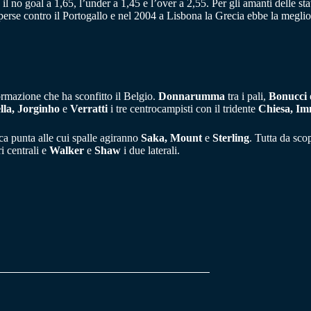
2, il no goal a 1,65, l’under a 1,45 e l’over a 2,55. Per gli amanti delle st
 perse contro il Portogallo e nel 2004 a Lisbona la Grecia ebbe la meglio
rmazione che ha sconfitto il Belgio.
Donnarumma
tra i pali,
Bonucci
lla, Jorginho
e
Verratti
i tre centrocampisti con il tridente
Chiesa, Im
a punta alle cui spalle agiranno
Saka, Mount
e
Sterling
. Tutta da scop
i centrali e
Walker
e
Shaw
i due laterali.