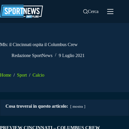
Salta
al
Cerca
contenuto
Mls: il Cincinnati ospita il Columbus Crew
Redazione SportNews
9 Luglio 2021
Home
/
Sport
/
Calcio
Cosa troverai in questo articolo:
mostra
PREVIEW CINCINNATI – COLUMBUS CREW