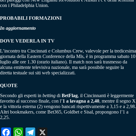
con i Philadelphia Union.
PROBABILI FORMAZIONI
In aggiornamento
DOVE VEDERLA IN TV
L’incontro tra Cincinnati e Columbus Crew, valevole per la tredicesima
giornata della Eastern Conference della Mls, è in programma sabato 10
luglio alle ore 1.30 (orario italiano). Il match non sarà trasmesso da
alcuna emittente televisiva nazionale, ma sarà possibile seguire la
diretta testuale sui siti web specializzati.
QUOTE
Secondo gli esperti in
betting
di
BetFlag
, il Cincinnanti è leggermente
favorito al successo finale, con l’
1 a lavagna a 2,40
, mentre il segno X
e la vittoria esterna (2) vengono bancati rispettivamente a 3,15 e a 2,98.
Altri bookmakers, come Bet365, Goldbet e Sisal, propongono l’1 a
2,25.
Fa
W
Te
X