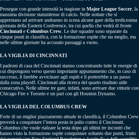
Prosegue con grande intensità la stagione in
Major League Soccer
, la
massima divisione statunitense di calcio. Nelle nottate che si
apprestano ad arrivare andranno in scena alcune gare della tredicesima
giornata della Eastern Conference, tra cui quella che vedrà di fronte
Cincinnati
e
Columbus Crew
. Le due squadre sono separate da
cinque punti in classifica, con la formazione ospite che sta meglio, ma
nelle ultime giornate ha accusato passaggi a vuoto.
LA VIGILIA DI CINCINNATI
I padroni di casa del Cincinnati stanno concentrando tutte le energie di
cui dispongono verso questo importante appuntamento che, in caso di
successo, li farebbe avvicinare agli ospiti e li porterebbe a un passo
dalla zona playoff. Cincinnati alla ricerca del quarto risultato utile
consecutivo. Nelle ultime tre gare, infatti, sono arrivare due vittorie con
Chicago Fire e Toronto e un pari con gli Houston Dynamo.
LA VIGILIA DEL COLUMBUS CREW
Forte di un miglior piazzamento attuale in classifica, il Columbus Crew
proverà a conquistare l’intera posta in palio contro il Cincinnati.
Columbus che vuole rialzare la testa dopo gli ultimi tre incontri che
hanno visto la formazione ospite conquistare soltanto due punti, frutto
dei pareggi con New England Revolution e Austin Fc e della sconfitta