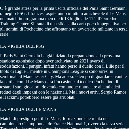
C’è grande attesa per la prima uscita ufficiale del Paris Saint Germain,
o meglio PSG. I francesi ospiteranno infatti in amichevole il Le Mans,
nel match in programma mercoledì 13 luglio alle 11’ all’Ooredoo
Training Center. Si tratta di una sfida sulla carta poco impegnativa per
gli uomini di Pochettino che affrontano un avversario militante in terza
serie.
LA VIGILIA DEL PSG
Il Paris Saint Germain ha già iniziato la preparazione alla prossima
stagione agonistica dopo aver archiviato un 2021 avaro di
soddisfazioni. I parigini infatti hanno perso il duello con il Lille per il
titolo di Ligue 1 mentre in Champions League si sono arresi in
semifinali al Manchester City. Ma adesso è tempo di guardare avanti e
la partita con il Le Mans darà l’occasione al tecnico Pochettino di
testare i suoi giocatori, dovendo comunque rinunciare ai tanti atleti
reduci dagli impegni con le nazionali. Ma i nuovi arrivi Sergio Ramos
e Hackimi potrebbero essere già arruolati.
LA VIGILIA DEL LE MANS
Match di prestigio per il Le Mans, formazione che milita nel
campionato Championnat de France National 1, ovvero la terza serie.
Torneo che la squadra in maglia rossa l’anno scorso ha chiuso al quarto