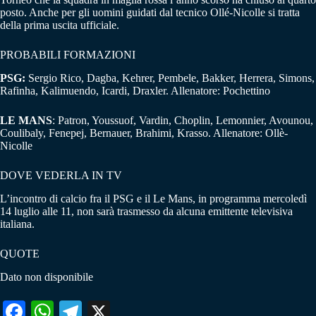
posto. Anche per gli uomini guidati dal tecnico Ollé-Nicolle si tratta
della prima uscita ufficiale.
PROBABILI FORMAZIONI
PSG:
Sergio Rico, Dagba, Kehrer, Pembele, Bakker, Herrera, Simons,
Rafinha, Kalimuendo, Icardi, Draxler. Allenatore: Pochettino
LE MANS
: Patron, Youssuof, Vardin, Choplin, Lemonnier, Avounou,
Coulibaly, Fenepej, Bernauer, Brahimi, Krasso. Allenatore: Ollè-
Nicolle
DOVE VEDERLA IN TV
L’incontro di calcio fra il PSG e il Le Mans, in programma mercoledì
14 luglio alle 11, non sarà trasmesso da alcuna emittente televisiva
italiana.
QUOTE
Dato non disponibile
Fa
W
Te
X