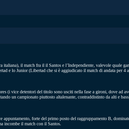
a italiana), il match fra il il Santos e l’Independiente, valevole quale g
rtad e lo Junior (Libertad che si è aggiudicato il match di andata per 4 a
es (i vice detentori del titolo sono usciti nella fase a gironi, dove ad a
ndo un campionato piuttosto altalenante, contraddistinto da alti e bassi
ice appuntamento, forte del primo posto del raggruppamento B, dominato 
ima incombe il match con il Santos.