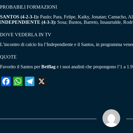
PROBABILI FORMAZIONI
SANTOS (4-2-3-1):
Paulo; Para, Felipe, Kaiky, Jonatan; Camacho, Ali
I
NDEPENDIENTE (4-3-3):
Sosa; Bustos, Barreto, Insaurralde, Rodr
DOVE VEDERLA IN TV
L’incontro di calcio fra l’Independiente e il Santos, in programma vener
QUOTE
Favorito il Santos per
Betflag
e i suoi analisti che propongono l’1 a 1.9
Fa
W
Te
X
ce
ha
le
bo
ts
gr
ok
A
a
pp
m