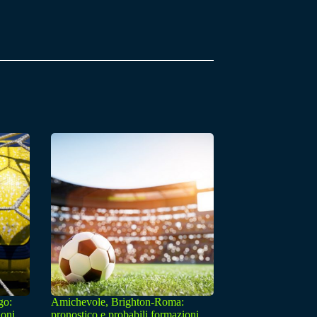
go:
Amichevole, Brighton-Roma:
ioni
pronostico e probabili formazioni