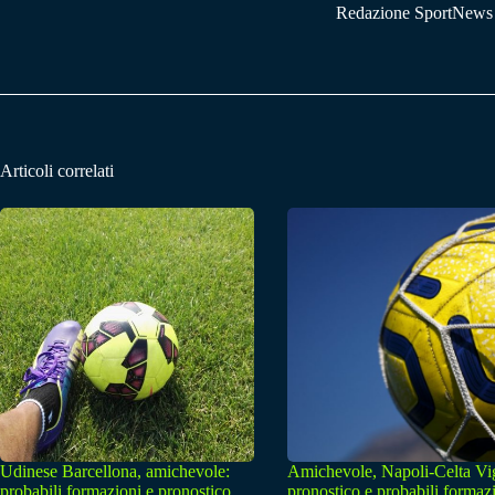
Redazione SportNews
Articoli correlati
Udinese Barcellona, amichevole:
Amichevole, Napoli-Celta Vi
probabili formazioni e pronostico
pronostico e probabili formaz