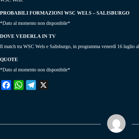
PROBABILI FORMAZIONI WSC WELS – SALISBURGO
*Dato al momento non disponibile*
DOVE VEDERLA IN TV
Il match tra WSC Wels e Salisburgo, in programma venerdì 16 luglio all
QUOTE
*Dato al momento non disponibile*
Fa
W
Te
X
ce
ha
le
bo
ts
gr
ok
A
a
pp
m