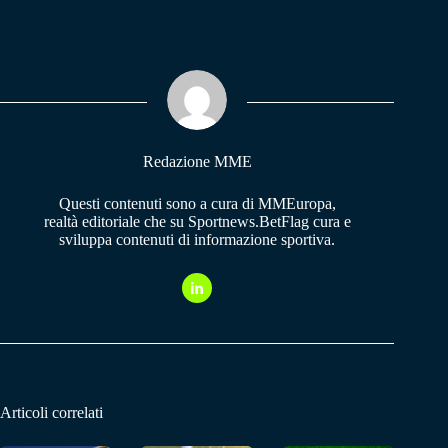
ce
ha
le
bo
ts
gr
ok
A
a
pp
m
Redazione MME
Questi contenuti sono a cura di MMEuropa,
realtà editoriale che su Sportnews.BetFlag cura e
sviluppa contenuti di informazione sportiva.
Articoli correlati