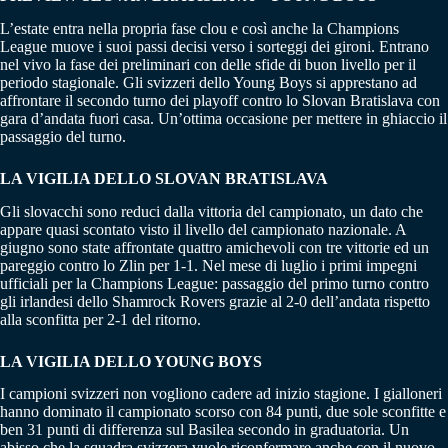
L’estate entra nella propria fase clou e così anche la Champions
League muove i suoi passi decisi verso i sorteggi dei gironi. Entrano
nel vivo la fase dei preliminari con delle sfide di buon livello per il
periodo stagionale. Gli svizzeri dello Young Boys si apprestano ad
affrontare il secondo turno dei playoff contro lo Slovan Bratislava con
gara d’andata fuori casa. Un’ottima occasione per mettere in ghiaccio il
passaggio del turno.
LA VIGILIA DELLO SLOVAN BRATISLAVA
Gli slovacchi sono reduci dalla vittoria del campionato, un dato che
appare quasi scontato visto il livello del campionato nazionale. A
giugno sono state affrontate quattro amichevoli con tre vittorie ed un
pareggio contro lo Zlin per 1-1. Nel mese di luglio i primi impegni
ufficiali per la Champions League: passaggio del primo turno contro
gli irlandesi dello Shamrock Rovers grazie al 2-0 dell’andata rispetto
alla sconfitta per 2-1 del ritorno.
LA VIGILIA DELLO YOUNG BOYS
I campioni svizzeri non vogliono cadere ad inizio stagione. I gialloneri
hanno dominato il campionato scorso con 84 punti, due sole sconfitte e
ben 31 punti di differenza sul Basilea secondo in graduatoria. Un
abisso che la squadra svizzera vuole riconfermare anche con il nuovo