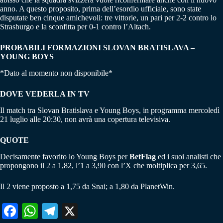
anno. A questo proposito, prima dell’esordio ufficiale, sono state
disputate ben cinque amichevoli: tre vittorie, un pari per 2-2 contro lo
Strasburgo e la sconfitta per 0-1 contro l’Altach.
PROBABILI FORMAZIONI SLOVAN BRATISLAVA –
YOUNG BOYS
*Dato al momento non disponibile*
DOVE VEDERLA IN TV
Il match tra Slovan Bratislava e Young Boys, in programma mercoledì
21 luglio alle 20:30, non avrà una copertura televisiva.
QUOTE
Decisamente favorito lo Young Boys per
BetFlag
ed i suoi analisti che
propongono il 2 a 1,82, l’1 a 3,90 con l’X che moltiplica per 3,65.
Il 2 viene proposto a 1,75 da Snai; a 1,80 da PlanetWin.
Fa
W
Te
X