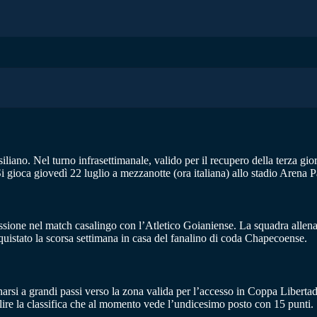
liano. Nel turno infrasettimanale, valido per il recupero della terza gi
Si gioca giovedì 22 luglio a mezzanotte (ora italiana) allo stadio Arena P
ocessione nel match casalingo con l’Atletico Goianiense. La squadra all
quistato la scorsa settimana in casa del fanalino di coda Chapecoense.
cinarsi a grandi passi verso la zona valida per l’accesso in Coppa Liber
isalire la classifica che al momento vede l’undicesimo posto con 15 punti.