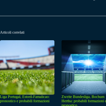
Articoli correlati
Liga Portugal, Estoril-Famalicao:
Zweite Bundesliga, Bochum
pronostico e probabili formazioni
Hertha: probabili formazioni 
pronostico