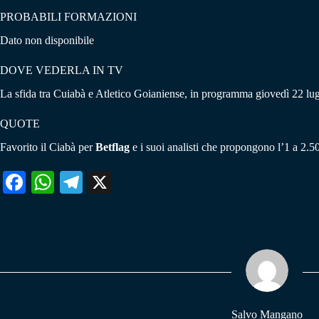
PROBABILI FORMAZIONI
Dato non disponibile
DOVE VEDERLA IN TV
La sfida tra Cuiabà e Atletico Goianiense, in programma giovedì 22 luglio
QUOTE
Favorito il Ciabà per
Betflag
e i suoi analisti che propongono l’1 a 2.50
Fa
W
Te
X
ce
ha
le
bo
ts
gr
ok
A
a
pp
m
Salvo Mangano