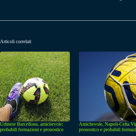
Articoli correlati
Udinese Barcellona, amichevole:
Amichevole, Napoli-Celta Vi
probabili formazioni e pronostico
pronostico e probabili formaz