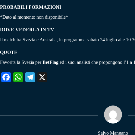
PROBABILI FORMAZIONI
*Dato al momento non disponibile*
DOVE VEDERLA IN TV
Il match tra Svezia e Australia, in programma sabato 24 luglio alle 10.
QUOTE
Favorita la Svezia per
BetFlag
ed i suoi analisti che propongono l’1 a 1
Fa
W
Te
X
ce
ha
le
bo
ts
gr
ok
A
a
pp
m
Salvo Mangano