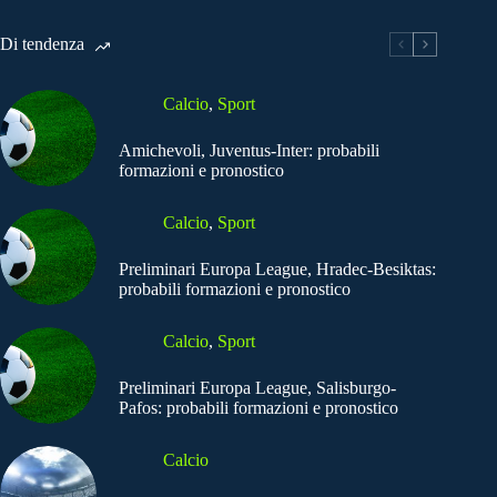
Di tendenza
Calcio
,
Sport
Amichevoli, Juventus-Inter: probabili
formazioni e pronostico
Calcio
,
Sport
Preliminari Europa League, Hradec-Besiktas:
probabili formazioni e pronostico
Calcio
,
Sport
Preliminari Europa League, Salisburgo-
Pafos: probabili formazioni e pronostico
Calcio