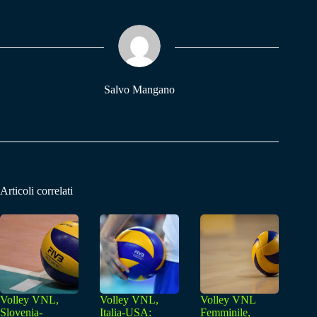
bo
ts
gr
ok
A
a
pp
m
Salvo Mangano
Articoli correlati
Volley VNL,
Volley VNL,
Volley VNL
Slovenia-
Italia-USA:
Femminile,