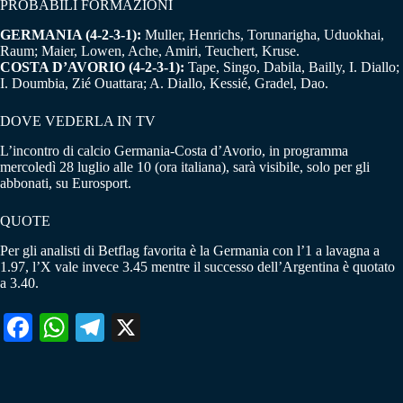
PROBABILI FORMAZIONI
GERMANIA (4-2-3-1):
Muller, Henrichs, Torunarigha, Uduokhai,
Raum; Maier, Lowen, Ache, Amiri, Teuchert, Kruse.
COSTA D’AVORIO (4-2-3-1):
Tape, Singo, Dabila, Bailly, I. Diallo;
I. Doumbia, Zié Ouattara; A. Diallo, Kessié, Gradel, Dao.
DOVE VEDERLA IN TV
L’incontro di calcio Germania-Costa d’Avorio, in programma
mercoledì 28 luglio alle 10 (ora italiana), sarà visibile, solo per gli
abbonati, su Eurosport.
QUOTE
Per gli analisti di Betflag favorita è la Germania con l’1 a lavagna a
1.97, l’X vale invece 3.45 mentre il successo dell’Argentina è quotato
a 3.40.
Fa
W
Te
X
ce
ha
le
bo
ts
gr