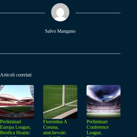
ok
A
a
pp
m
Salvo Mangano
Articoli correlati
Preliminari
Fiorentina A
Preliminari
Europa League,
Coruna,
Conference
Benfica Hearts:
amichevole:
League,