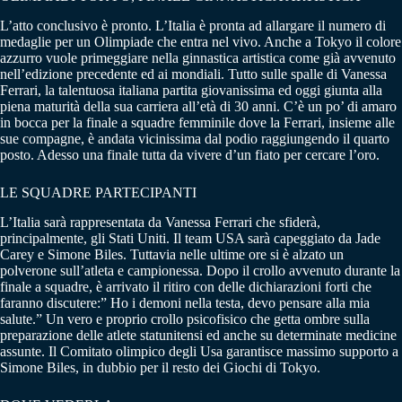
L’atto conclusivo è pronto. L’Italia è pronta ad allargare il numero di
medaglie per un Olimpiade che entra nel vivo. Anche a Tokyo il colore
azzurro vuole primeggiare nella ginnastica artistica come già avvenuto
nell’edizione precedente ed ai mondiali. Tutto sulle spalle di Vanessa
Ferrari, la talentuosa italiana partita giovanissima ed oggi giunta alla
piena maturità della sua carriera all’età di 30 anni. C’è un po’ di amaro
in bocca per la finale a squadre femminile dove la Ferrari, insieme alle
sue compagne, è andata vicinissima dal podio raggiungendo il quarto
posto. Adesso una finale tutta da vivere d’un fiato per cercare l’oro.
LE SQUADRE PARTECIPANTI
L’Italia sarà rappresentata da Vanessa Ferrari che sfiderà,
principalmente, gli Stati Uniti. Il team USA sarà capeggiato da Jade
Carey e Simone Biles. Tuttavia nelle ultime ore si è alzato un
polverone sull’atleta e campionessa. Dopo il crollo avvenuto durante la
finale a squadre, è arrivato il ritiro con delle dichiarazioni forti che
faranno discutere:” Ho i demoni nella testa, devo pensare alla mia
salute.” Un vero e proprio crollo psicofisico che getta ombre sulla
preparazione delle atlete statunitensi ed anche su determinate medicine
assunte. Il Comitato olimpico degli Usa garantisce massimo supporto a
Simone Biles, in dubbio per il resto dei Giochi di Tokyo.