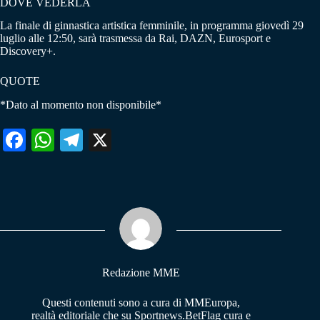
DOVE VEDERLA
La finale di ginnastica artistica femminile, in programma giovedì 29
luglio alle 12:50, sarà trasmessa da Rai, DAZN, Eurosport e
Discovery+.
QUOTE
*Dato al momento non disponibile*
Fa
W
Te
X
ce
ha
le
bo
ts
gr
ok
A
a
pp
m
Redazione MME
Questi contenuti sono a cura di MMEuropa,
realtà editoriale che su Sportnews.BetFlag cura e