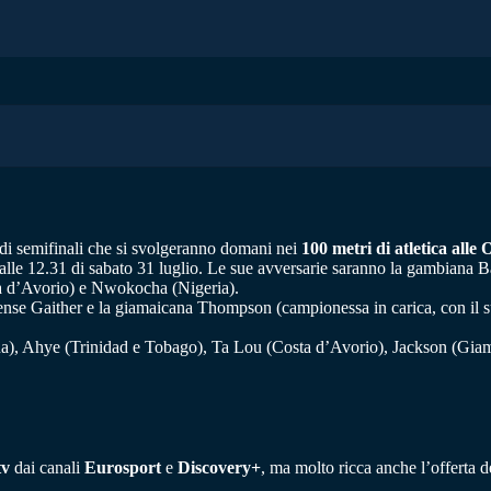
 di semifinali che si svolgeranno domani nei
100 metri di atletica alle
le 12.31 di sabato 31 luglio. Le sue avversarie saranno la gambiana Bas
ta d’Avorio) e Nwokocha (Nigeria).
se Gaither e la giamaicana Thompson (campionessa in carica, con il suo
), Ahye (Trinidad e Tobago), Ta Lou (Costa d’Avorio), Jackson (Giama
tv
dai canali
Eurosport
e
Discovery+
, ma molto ricca anche l’offerta d