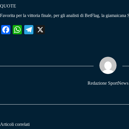
QUOTE
Favorita per la vittoria finale, per gli analisti di BetFlag, la giamaican
Fa
W
Te
X
ce
ha
le
bo
ts
gr
ok
A
a
pp
m
Redazione SportNews
Articoli correlati