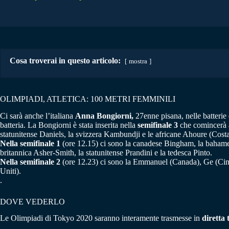
Cosa troverai in questo articolo:
mostra
OLIMPIADI, ATLETICA: 100 METRI FEMMINILI
Ci sarà anche l’italiana
Anna Bongiorni,
27enne pisana, nelle batterie
batteria. La Bongiorni è stata inserita nella
semifinale 3
che comincerà al
statunitense Daniels, la svizzera Kambundji e le africane Ahoure (Cos
Nella semifinale 1
(ore 12.15) ci sono la canadese Bingham, la bahamen
britannica Asher-Smith, la statunitense Prandini e la tedesca Pinto.
Nella semifinale 2
(ore 12.23) ci sono la Emmanuel (Canada), Ge (Cina
Uniti).
.
DOVE VEDERLO
Le Olimpiadi di Tokyo 2020 saranno interamente trasmesse in
diretta 