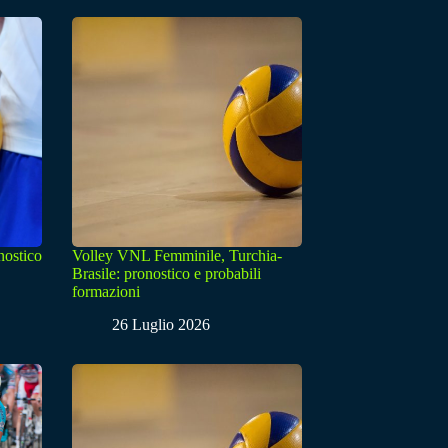
nostico
Volley VNL Femminile, Turchia-
Brasile: pronostico e probabili
formazioni
26 Luglio 2026