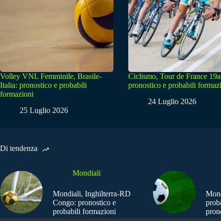
Volley VNL Femminile, Brasile-
Ciclismo, Tour de France 19a
Italia: pronostico e probabili
pronostico e probabili formaz
formazioni
24 Luglio 2026
25 Luglio 2026
Di tendenza
Mondiali
Mondiali, Inghilterra-RD
Mond
Congo: pronostico e
prob
probabili formazioni
pron