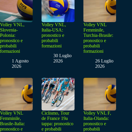
Volley VNL,
Volley VNL,
Volley VNL
Slovenia-
Italia-USA:
Femminile,
Polonia:
pronostico e
Turchia-Brasile:
pronostico e
probabili
pronostico e
probabili
formazioni
probabili
formazioni
formazioni
30 Luglio
1 Agosto
2026
26 Luglio
2026
2026
Volley VNL
Ciclismo, Tour
Volley VNL F,
Femminile,
de France 19a
Italia-Olanda:
Brasile-Italia:
tappa: pronostico
pronostico e
pronostico e
e probabili
probabili