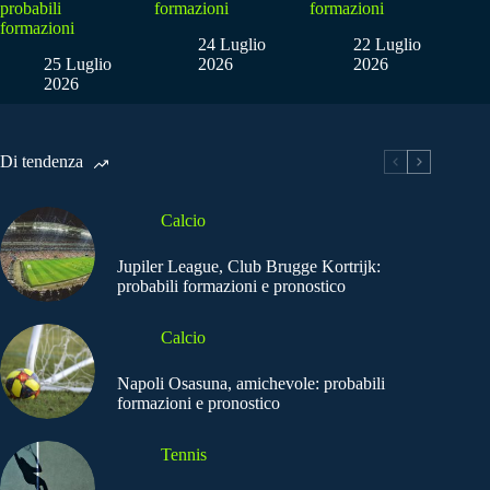
probabili
formazioni
formazioni
formazioni
24 Luglio
22 Luglio
25 Luglio
2026
2026
2026
Di tendenza
Calcio
Jupiler League, Club Brugge Kortrijk:
probabili formazioni e pronostico
Calcio
Napoli Osasuna, amichevole: probabili
formazioni e pronostico
Tennis