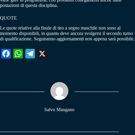
postazioni di questa disciplina.
QUOTE
Le quote relative alla finale di tiro a segno maschile non sono al
momento disponibili, in quanto deve ancora svolgersi il secondo turno
di qualificazione. Seguiranno aggiornamenti non appena sarà possibile.
Fa
W
Te
X
ce
ha
le
bo
ts
gr
ok
A
a
pp
m
Salvo Mangano