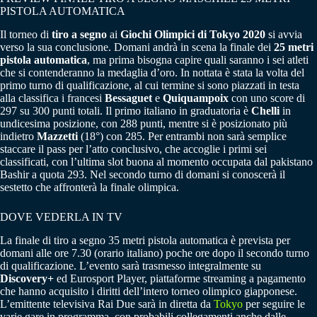
PISTOLA AUTOMATICA
Il torneo di
tiro a segno
ai
Giochi Olimpici di Tokyo 2020
si avvia
verso la sua conclusione. Domani andrà in scena la finale dei
25 metri
pistola automatica
, ma prima bisogna capire quali saranno i sei atleti
che si contenderanno la medaglia d’oro. In nottata è stata la volta del
primo turno di qualificazione, al cui termine si sono piazzati in testa
alla classifica i francesi
Bessaguet
e
Quiquampoix
con uno score di
297 su 300 punti totali. Il primo italiano in graduatoria è
Chelli
in
undicesima posizione, con 288 punti, mentre si è posizionato più
indietro
Mazzetti
(18°) con 285. Per entrambi non sarà semplice
staccare il pass per l’atto conclusivo, che accoglie i primi sei
classificati, con l’ultima slot buona al momento occupata dal pakistano
Bashir a quota 293. Nel secondo turno di domani si conoscerà il
sestetto che affronterà la finale olimpica.
DOVE VEDERLA IN TV
La finale di tiro a segno 35 metri pistola automatica è prevista per
domani alle ore 7.30 (orario italiano) poche ore dopo il secondo turno
di qualificazione. L’evento sarà trasmesso integralmente su
Discovery+
ed Eurosport Player, piattaforme streaming a pagamento
che hanno acquisito i diritti dell’intero torneo olimpico giapponese.
L’emittente televisiva Rai Due sarà in diretta da
Tokyo
per seguire le
varie gare in programma, con probabili collegamenti anche dalle