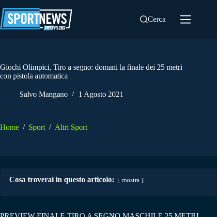
Salta
al
Cerca
contenuto
Giochi Olimpici, Tiro a segno: domani la finale dei 25 metri
con pistola automatica
Salvo Mangano
1 Agosto 2021
Home
/
Sport
/
Altri Sport
Cosa troverai in questo articolo:
mostra
PREVIEW FINALE TIRO A SEGNO MASCHILE 25 METRI