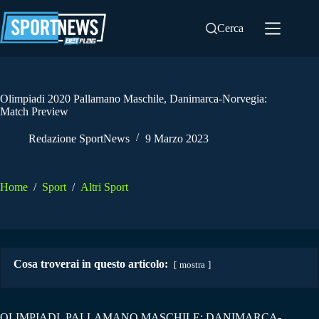
Salta
al
Cerca
contenuto
Olimpiadi 2020 Pallamano Maschile, Danimarca-Norvegia:
Match Preview
Redazione SportNews
9 Marzo 2023
Home
/
Sport
/
Altri Sport
Cosa troverai in questo articolo:
mostra
OLIMPIADI, PALLAMANO MASCHILE: DANIMARCA-