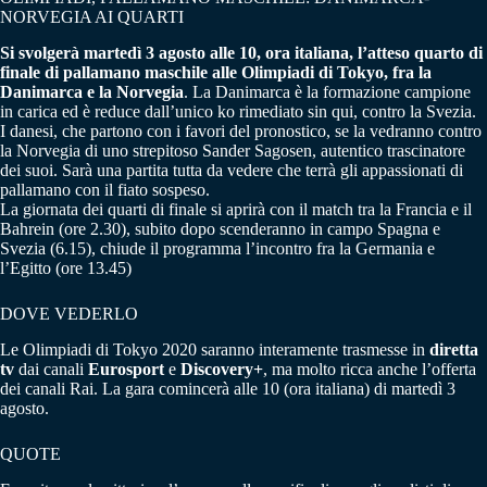
NORVEGIA AI QUARTI
Si svolgerà martedì 3 agosto alle 10, ora italiana, l’atteso quarto di
finale di pallamano maschile alle Olimpiadi di Tokyo, fra la
Danimarca e la Norvegia
. La Danimarca è la formazione campione
in carica ed è reduce dall’unico ko rimediato sin qui, contro la Svezia.
I danesi, che partono con i favori del pronostico, se la vedranno contro
la Norvegia di uno strepitoso Sander Sagosen, autentico trascinatore
dei suoi. Sarà una partita tutta da vedere che terrà gli appassionati di
pallamano con il fiato sospeso.
La giornata dei quarti di finale si aprirà con il match tra la Francia e il
Bahrein (ore 2.30), subito dopo scenderanno in campo Spagna e
Svezia (6.15), chiude il programma l’incontro fra la Germania e
l’Egitto (ore 13.45)
DOVE VEDERLO
Le Olimpiadi di Tokyo 2020 saranno interamente trasmesse in
diretta
tv
dai canali
Eurosport
e
Discovery+
, ma molto ricca anche l’offerta
dei canali Rai. La gara comincerà alle 10 (ora italiana) di martedì 3
agosto.
QUOTE