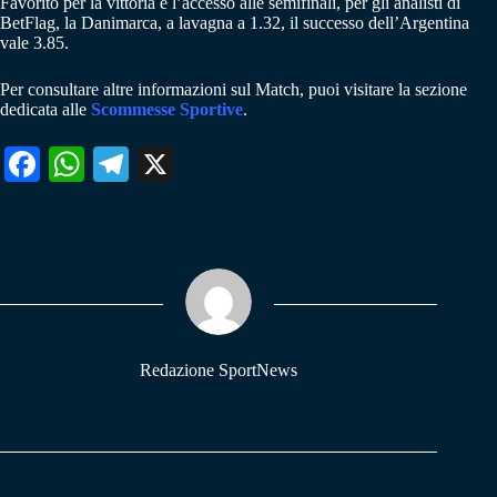
Favorito per la vittoria e l’accesso alle semifinali, per gli analisti di
BetFlag, la Danimarca, a lavagna a 1.32, il successo dell’Argentina
vale 3.85.
Per consultare altre informazioni sul Match, puoi visitare la sezione
dedicata alle
Scommesse Sportive
.
Fa
W
Te
X
ce
ha
le
bo
ts
gr
ok
A
a
pp
m
Redazione SportNews