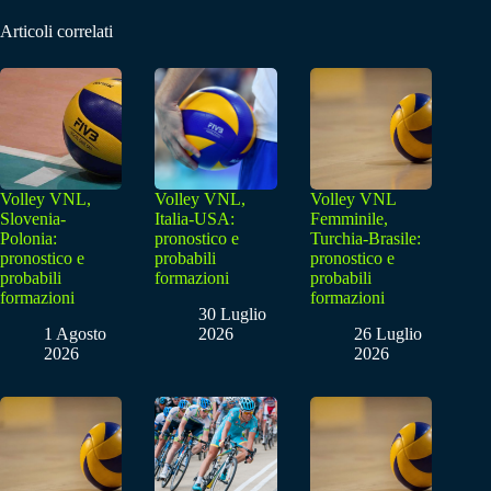
Articoli correlati
Volley VNL,
Volley VNL,
Volley VNL
Slovenia-
Italia-USA:
Femminile,
Polonia:
pronostico e
Turchia-Brasile:
pronostico e
probabili
pronostico e
probabili
formazioni
probabili
formazioni
formazioni
30 Luglio
1 Agosto
2026
26 Luglio
2026
2026