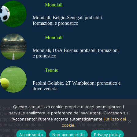
Mondiali
Mondiali, Belgio-Senegal: probabili
formazioni e pronostico
Mondiali
Mondiali, USA Bosnia: probabili formazioni
e pronostico
Tennis
Paolini Golubic, 2T Wimbledon: pronostico e
dove vederla
Questo sito utilizza cookie propri e di terzi per migliorare i
SportNews.BetFlag -
Copyright © 2025
servizi e analizzare le preferenze dei suoi utenti. Cliccando su
Questo sito non
SportNews BetFlag
"Acconsento" l'utente accetta automaticamente
l'utilizzo dei
rappresenta una testata
Sede Legale: Via degli
giornalistica in quanto
Aldobrandeschi, 300 |
cookie.
viene aggiornato senza
00163 | Roma
Acconsento
Non acconsento
Privacy policy
alcuna periodicità