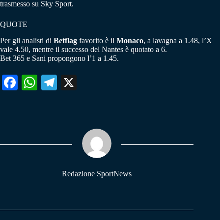
trasmesso su Sky Sport.
QUOTE
Per gli analisti di
Betflag
favorito è il
Monaco
, a lavagna a 1.48, l’X
vale 4.50, mentre il successo del Nantes è quotato a 6.
Bet 365 e Sani propongono l’1 a 1.45.
Fa
W
Te
X
ce
ha
le
bo
ts
gr
ok
A
a
pp
m
Redazione SportNews