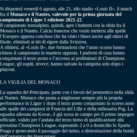
Si disputerà venerdì 6 agosto, alle 21, allo stadio «Louis II», il match
fra il
Monaco e il Nantes, valevole per la prima giornata del
campionato di Ligue 1 edizione 2021-22
.
Il campionato transalpino, quindi, apre i battenti con la sfida fra il
Monaco e il Nantes. Calcio francese che vuole mettersi alle spalle
l’Europeo appena concluso che ha visto i blues uscire agli ottavi di
finale, eliminati ai tiri di rigore dalla Svizzera.
A sfidarsi, al «Louis II», due formazioni che l’anno scorso hanno
chiuso il campionato in maniera opposta. I padroni di casa hanno
conquistato il terzo posto e l’accesso ai preliminari di Champions
League, gli ospiti, invece, hanno salvato la categoria solo dopo i
playout.
LA VIGILIA DEL MONACO
La squadra del Principato, parte con i favori del pronostico nella sfida
al Nantes. Monaco che punta a migliorare sempre più la propria
performance in Ligue 1 dopo il terzo posto conquistato lo scorso anno
alle spalle dei campioni di Francia del Lille e della milionaria Psg. La
squadra allenata da Kovac, è già scesa in campo per il primo impegno
ufficiale, valido per l’andata del terzo turno di qualificazione alla
prossima Champions League, superando 2 a 0 a domicilio lo Sparta
Praga e ipotecando il passaggio del turno, a dimostrazione della bontà
dell’organico dei biancorossi.