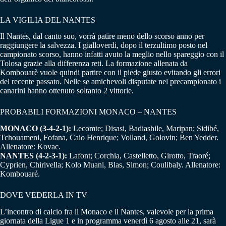
LA VIGILIA DEL NANTES
Il Nantes, dal canto suo, vorrà patire meno dello scorso anno per
raggiungere la salvezza. I gialloverdi, dopo il terzultimo posto nel
campionato scorso, hanno infatti avuto la meglio nello spareggio con il
Tolosa grazie alla differenza reti. La formazione allenata da
Kombouarè vuole quindi partire con il piede giusto evitando gli errori
del recente passato. Nelle se amichevoli disputate nel precampionato i
canarini hanno ottenuto soltanto 2 vittorie.
PROBABILI FORMAZIONI MONACO – NANTES
MONACO (3-4-2-1):
Lecomte; Disasi, Badiashile, Maripan; Sidibé,
Tchouameni, Fofana, Caio Henrique; Volland, Golovin; Ben Yedder.
Allenatore: Kovac.
NANTES (4-2-3-1):
Lafont; Corchia, Castelletto, Girotto, Traoré;
Cyprien, Chirivella; Kolo Muani, Blas, Simon; Coulibaly. Allenatore:
Kombouaré.
DOVE VEDERLA IN TV
L’incontro di calcio fra il Monaco e il Nantes, valevole per la prima
giornata della Ligue 1 e in programma venerdì 6 agosto alle 21, sarà