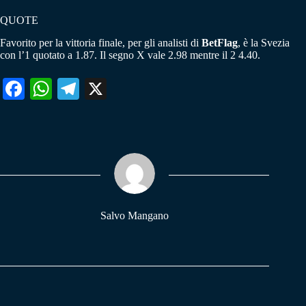
QUOTE
Favorito per la vittoria finale, per gli analisti di
BetFlag
, è la Svezia
con l’1 quotato a 1.87. Il segno X vale 2.98 mentre il 2 4.40.
Fa
W
Te
X
ce
ha
le
bo
ts
gr
ok
A
a
pp
m
Salvo Mangano