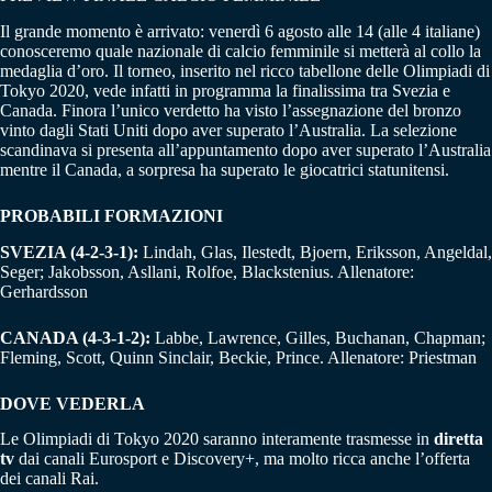
Il grande momento è arrivato: venerdì 6 agosto alle 14 (alle 4 italiane)
conosceremo quale nazionale di calcio femminile si metterà al collo la
medaglia d’oro. Il torneo, inserito nel ricco tabellone delle Olimpiadi di
Tokyo 2020, vede infatti in programma la finalissima tra Svezia e
Canada. Finora l’unico verdetto ha visto l’assegnazione del bronzo
vinto dagli Stati Uniti dopo aver superato l’Australia. La selezione
scandinava si presenta all’appuntamento dopo aver superato l’Australia
mentre il Canada, a sorpresa ha superato le giocatrici statunitensi.
PROBABILI FORMAZIONI
SVEZIA (4-2-3-1):
Lindah, Glas, Ilestedt, Bjoern, Eriksson, Angeldal,
Seger; Jakobsson, Asllani, Rolfoe, Blackstenius. Allenatore:
Gerhardsson
CANADA (4-3-1-2):
Labbe, Lawrence, Gilles, Buchanan, Chapman;
Fleming, Scott, Quinn Sinclair, Beckie, Prince. Allenatore: Priestman
DOVE VEDERLA
Le Olimpiadi di Tokyo 2020 saranno interamente trasmesse in
diretta
tv
dai canali Eurosport e Discovery+, ma molto ricca anche l’offerta
dei canali Rai.