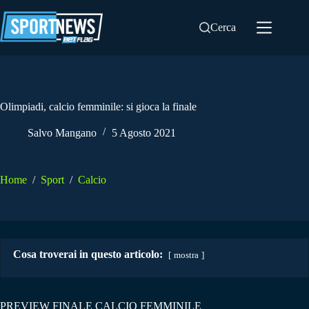
Salta
al
Cerca
contenuto
Olimpiadi, calcio femminile: si gioca la finale
Salvo Mangano
5 Agosto 2021
Home
/
Sport
/
Calcio
Cosa troverai in questo articolo:
mostra
PREVIEW FINALE CALCIO FEMMINILE