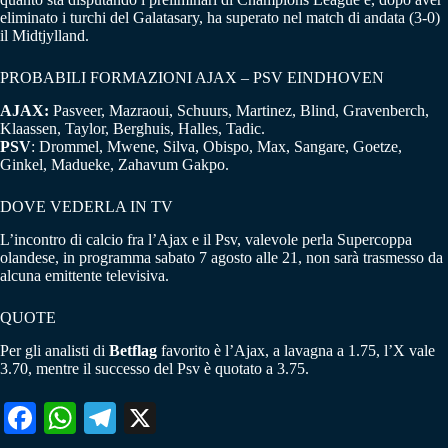
eliminato i turchi del Galatasary, ha superato nel match di andata (3-0)
il Midtjylland.
PROBABILI FORMAZIONI AJAX – PSV EINDHOVEN
AJAX:
Pasveer, Mazraoui, Schuurs, Martinez, Blind, Gravenberch,
Klaassen, Taylor, Berghuis, Halles, Tadic.
PSV
: Drommel, Mwene, Silva, Obispo, Max, Sangare, Goetze,
Ginkel, Madueke, Zahavum Gakpo.
DOVE VEDERLA IN TV
L’incontro di calcio fra l’Ajax e il Psv, valevole perla Supercoppa
olandese, in programma sabato 7 agosto alle 21, non sarà trasmesso da
alcuna emittente televisiva.
QUOTE
Per gli analisti di
Betflag
favorito è l’Ajax, a lavagna a 1.75, l’X vale
3.70, mentre il successo del Psv è quotato a 3.75.
Fa
W
Te
X