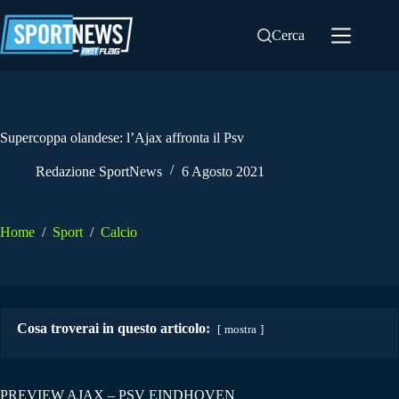
Salta
al
Cerca
contenuto
Supercoppa olandese: l’Ajax affronta il Psv
Redazione SportNews
6 Agosto 2021
Home
/
Sport
/
Calcio
Cosa troverai in questo articolo:
mostra
PREVIEW AJAX – PSV EINDHOVEN