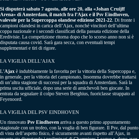
Si disputerà sabato 7 agosto, alle ore 20, alla «Johan Cruijff
Arena» di Amsterdam, il match fra l’Ajax e il Psv Eindhoven,
valevole per la Supercoppa olandese edizione 2021-22
. Di fronte i
campioni olandesi in carica dell’Ajax, nonché vincitori dell’ultima
coppa nazionale e i secondi classificati della passata edizione della
Eredivisie. La competizione ritorna dopo che lo scorso anno non si è
disputata causa covid. Sarà gara secca, con eventuali tempi
supplementari e tiri di rigore.
LA VIGILIA DELL’AJAX
L’
Ajax
è indubbiamente la favorita per la vittoria della Supercoppa e,
in generale, per la vittoria del campionato, Insomma dovrebbe trattarsi
di un’altra stagione di successi per la squadra di Amsterdam. Sarà la
prima uscita ufficiale, dopo una serie di amichevoli ben giocate. In
entrata da segnalare il colpo Steven Berghius, fuoriclasse strappato al
Feyenoord.
LA VIGILIA DEL PSV EINDHOVEN
Un rinnovato
Psv Eindhoven
arriva a questo primo appuntamento
stagionale con un trofeo, con la voglia di ben figurare. Il Psv, dal punto
di vista dell’aspetto fisico, è sicuramente avanti rispetto all’Ajax, in
quanto sta disputando i preliminari di Champions League e, dopo aver