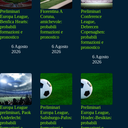
Preliminari
Fiorentina A
Preliminari
Europa League,
Coruna,
Conference
Benfica Hearts:
amichevole:
League,
probabili
probabili
Debrecen
formazioni e
formazioni e
Copenaghen:
pronostico
pronostico
probabili
formazioni e
6 Agosto
6 Agosto
pronostico
2026
2026
6 Agosto
2026
Europa League
Preliminari
Preliminari
preliminari, Paok
Europa League,
Europa League,
Anderlecht:
Salisburgo-Pafos:
Hradec-Besiktas:
probabili
probabili
probabili
formazioni e
formazioni e
formazioni e