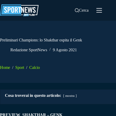
Salta
al
Cerca
contenuto
Preliminari Champions: lo Shakthar ospita il Genk
Redazione SportNews
9 Agosto 2021
Home
/
Sport
/
Calcio
Cosa troverai in questo articolo:
mostra
PREVIEW SHAKTHAR – GENK