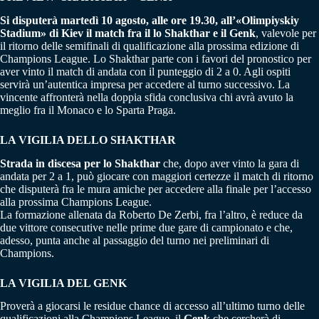
Si disputerà martedì 10 agosto, alle ore 19.30, all’«Olimpiyskiy
Stadium» di Kiev il match fra il lo Shakthar e il Genk
, valevole per
il ritorno delle semifinali di qualificazione alla prossima edizione di
Champions League. Lo Shakthar parte con i favori del pronostico per
aver vinto il match di andata con il punteggio di 2 a 0. Agli ospiti
servirà un’autentica impresa per accedere al turno successivo. La
vincente affronterà nella doppia sfida conclusiva chi avrà avuto la
meglio fra il Monaco e lo Sparta Praga.
LA VIGILIA DELLO SHAKTHAR
Strada in discesa per lo Shakthar
che, dopo aver vinto la gara di
andata per 2 a 1, può giocare con maggiori certezze il match di ritorno
che disputerà fra le mura amiche per accedere alla finale per l’accesso
alla prossima Champions League.
La formazione allenata da Roberto De Zerbi, fra l’altro, è reduce da
due vittore consecutive nelle prime due gare di campionato e che,
adesso, punta anche al passaggio del turno nei preliminari di
Champions.
LA VIGILIA DEL GENK
Proverà a giocarsi le residue chance di accesso all’ultimo turno delle
qualificazioni alla Champions League, il
Genk
che cercherà di