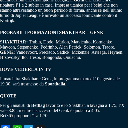
ribaltare l’1 a 2 subito in casa. Impresa titanica per i belgi che non
stanno attraversando un buon periodo di forma, anche se nell’ultimo
turno di Jupier League è arrivato un successo tonificante contro il
Kortrijk.
PROBABILI FORMAZIONI SHAKTHAR – GENK
SHAKTHAR:
Trubin, Dodo, Marlon, Matvienko, Kornienko,
Maycon, Stepanenko, Pedrinho, Alan Patrick, Solomon, Traore.
GENK:
Vandevoort, Preciado, Sadick, Mckenzie, Arteaga, Heynen,
Hrsovosky, Ito, Tresor, Bongonda, Onuachu.
DOVE VEDERLA IN TV
Il match tra Shakthar e Genk, in programma martedì 10 agosto alle
19.30, sarà trasmesso da
Sportitalia
.
QUOTE
Per gli analisti di
Betflag
favorito è lo Shakthar, a lavagna a 1.75, l’X
vale 3.85, mentre il successo del Genk è quotato a 4.05.
Bet365 propone l’1 a 1.70.