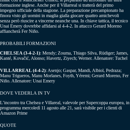
formazione inglese. Anche per il Villarreal si tratterà del primo
impegno ufficiale della stagione. La preparazione precampionato ha
finora visto gli uomini in maglia gialla giocare quattro amichevoli
senza però riuscire a vincerne neanche una. In chiave tattica, il tecnico
Unai Emery dovrebbe affidarsi al 4-4-2. In attacco Gerard Moreno
affiancherà Fer Niño.
PROBABILI FORMAZIONI
CHELSEA (3-4-2-1)
: Mendy; Zouma, Thiago Silva, Rüdiger; James,
Kanté, Kovačić, Alonso; Havertz, Ziyech; Werner. Allenatore: Tuchel
VILLARREAL (4-4-2)
: Asenjo; Gaspar, Mandi, Albiol, Pedraza;
Manu Trigueros, Manu Morlanes, Foyth, Yéremi; Gerard Moreno, Fer
Niño. Allenatore: Unai Emery
DOVE VEDERLA IN TV
L’incontro tra Chelsea e Villareal, valevole per Supercoppa europea, in
programma mercoledì 11 agosto alle 21, sarà visibile per i clienti di
Amazon Prime
QUOTE