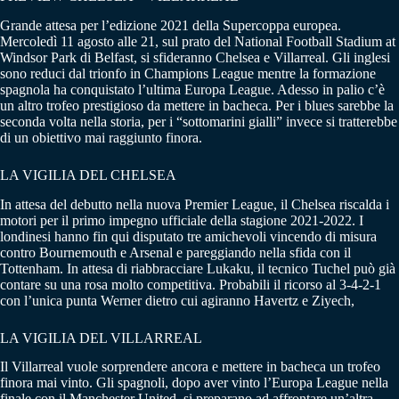
Grande attesa per l’edizione 2021 della Supercoppa europea.
Mercoledì 11 agosto alle 21, sul prato del National Football Stadium at
Windsor Park di Belfast, si sfideranno Chelsea e Villarreal. Gli inglesi
sono reduci dal trionfo in Champions League mentre la formazione
spagnola ha conquistato l’ultima Europa League. Adesso in palio c’è
un altro trofeo prestigioso da mettere in bacheca. Per i blues sarebbe la
seconda volta nella storia, per i “sottomarini gialli” invece si tratterebbe
di un obiettivo mai raggiunto finora.
LA VIGILIA DEL CHELSEA
In attesa del debutto nella nuova Premier League, il Chelsea riscalda i
motori per il primo impegno ufficiale della stagione 2021-2022. I
londinesi hanno fin qui disputato tre amichevoli vincendo di misura
contro Bournemouth e Arsenal e pareggiando nella sfida con il
Tottenham. In attesa di riabbracciare Lukaku, il tecnico Tuchel può già
contare su una rosa molto competitiva. Probabili il ricorso al 3-4-2-1
con l’unica punta Werner dietro cui agiranno Havertz e Ziyech,
LA VIGILIA DEL VILLARREAL
Il Villarreal vuole sorprendere ancora e mettere in bacheca un trofeo
finora mai vinto. Gli spagnoli, dopo aver vinto l’Europa League nella
finale con il Manchester United, si preparano ad affrontare un’altra