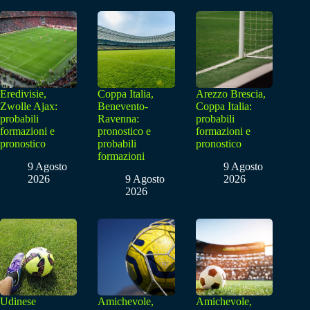
Eredivisie,
Coppa Italia,
Arezzo Brescia,
Zwolle Ajax:
Benevento-
Coppa Italia:
probabili
Ravenna:
probabili
formazioni e
pronostico e
formazioni e
pronostico
probabili
pronostico
formazioni
9 Agosto
9 Agosto
2026
9 Agosto
2026
2026
Udinese
Amichevole,
Amichevole,