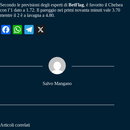
Secondo le previsioni degli esperti di
BetFlag
, è favorito il Chelsea
con l’1 dato a 1.72. Il pareggio nei primi novanta minuti vale 3.70
mentre il 2 è a lavagna a 4.80.
Fa
W
Te
X
ce
ha
le
bo
ts
gr
ok
A
a
pp
m
Salvo Mangano
Articoli correlati