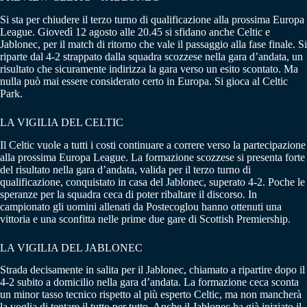
Si sta per chiudere il terzo turno di qualificazione alla prossima Europa
League. Giovedì 12 agosto alle 20.45 si sfidano anche Celtic e
Jablonec, per il match di ritorno che vale il passaggio alla fase finale. Si
riparte dal 4-2 strappato dalla squadra scozzese nella gara d’andata, un
risultato che sicuramente indirizza la gara verso un esito scontato. Ma
nulla può mai essere considerato certo in Europa. Si gioca al Celtic
Park.
LA VIGILIA DEL CELTIC
Il Celtic vuole a tutti i costi continuare a correre verso la partecipazione
alla prossima Europa League. La formazione scozzese si presenta forte
del risultato nella gara d’andata, valida per il terzo turno di
qualificazione, conquistato in casa del Jablonec, superato 4-2. Poche le
speranze per la squadra ceca di poter ribaltare il discorso. In
campionato gli uomini allenati da Postecoglou hanno ottenuti una
vittoria e una sconfitta nelle prime due gare di Scottish Premiership.
LA VIGILIA DEL JABLONEC
Strada decisamente in salita per il Jablonec, chiamato a ripartire dopo il
4-2 subito a domicilio nella gara d’andata. La formazione ceca sconta
un minor tasso tecnico rispetto al più esperto Celtic, ma non mancherà
la voglia di tentare il tutto per tutto. Anche il Jablonec ha già iniziato il