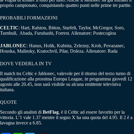
proprio campionato, conquistando quattro punti nelle prime tre partite.
PROBABILI FORMAZIONI
CELTIC
: Hart, Ralston, Bitton, Starfelt, Taylor, McGregor, Soro,
Turnbull, Abada, Furuhashi, Forrest. Allenatore: Postecoglou
JABLONEC
: Hanus, Holik, Kubista, Zelezny, Krob, Povazanec,
Houska, Malinsky, Kratochvil, Pilar, Doleza. Allenatore: Rada
DOVE VEDERLA IN TV
Il match tra Celtic e Jablonec, valevole per il ritorno del terzo turno di
qualificazione alla prossima Europa League, in programma giovedì 12
agosto alle 20.45, non sarà visibile su alcuna emittente televisiva
italiana.
QUOTE
Secondo gli analisti di
BetFlag
, è il Celtic ad essere favorito per la
vittoria. L’1 vale 1.37 mentre il segno X ha una quota del 4.95. Il 2 è a
lavagna invece a 6.85.