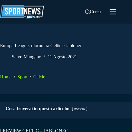
Salta
al
Cerca
contenuto
Europa League: ritorno tra Celtic e Jablonec
Salvo Mangano
11 Agosto 2021
Home
/
Sport
/
Calcio
Cosa troverai in questo articolo:
mostra
PREVIEW CELTIC – JABLONEC