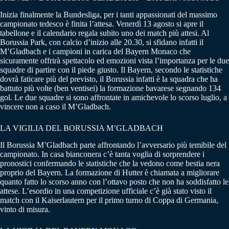
Inizia finalmente la Bundesliga, per i tanti appassionati del massimo
campionato tedesco è finita l’attesa. Venerdì 13 agosto si apre il
tabellone e il calendario regala subito uno dei match più attesi. Al
Borussia Park, con calcio d’inizio alle 20.30, si sfidano infatti il
M’Gladbach e i campioni in carica del Bayern Monaco che
sicuramente offrirà spettacolo ed emozioni vista l’importanza per le due
squadre di partire con il piede giusto. Il Bayern, secondo le statistiche
dovrà faticare più del previsto, il Borussia infatti è la squadra che ha
battuto più volte (ben ventisei) la formazione bavarese segnando 134
gol. Le due squadre si sono affrontate in amichevole lo scorso luglio, a
vincere non a caso il M’Gladbach.
LA VIGILIA DEL BORUSSIA M’GLADBACH
Il Borussia M’Gladbach parte affrontando l’avversario più temibile del
campionato. In casa bianconera c’è tanta voglia di sorprendere i
pronostici confermando le statistiche che la vedono come bestia nera
proprio del Bayern. La formazione di Hutter è chiamata a migliorare
quanto fatto lo scorso anno con l’ottavo posto che non ha soddisfatto le
attese. L’esordio in una competizione ufficiale c’è già stato visto il
match con il Kaiserlautern per il primo turno di Coppa di Germania,
vinto di misura.