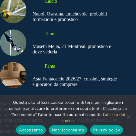
Calcio
Napoli Osasuna, amichevole: probabili
formazioni e pronostico
Tennis
Musetti Mejia, 2T Montreal: pronostico e
dove vederla
Fanta
Asta Fantacalcio 2026/27: consigli, strategie
e giocatori da comprare
Questo sito utilizza cookie propri e di terzi per migliorare i
SportNews.BetFlag -
Copyright © 2025
servizi e analizzare le preferenze dei suoi utenti. Cliccando su
Questo sito non
SportNews BetFlag
"Acconsento" l'utente accetta automaticamente
l'utilizzo dei
rappresenta una testata
Sede Legale: Via degli
giornalistica in quanto
Aldobrandeschi, 300 |
cookie.
viene aggiornato senza
00163 | Roma
Acconsento
Non acconsento
Privacy policy
alcuna periodicità