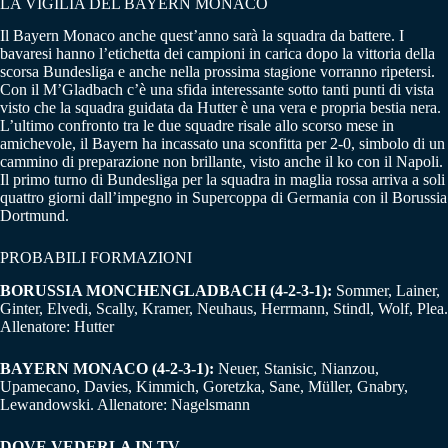
LA VIGILIA DEL BAYERN MONACO
Il Bayern Monaco anche quest’anno sarà la squadra da battere. I
bavaresi hanno l’etichetta dei campioni in carica dopo la vittoria della
scorsa Bundesliga e anche nella prossima stagione vorranno ripetersi.
Con il M’Gladbach c’è una sfida interessante sotto tanti punti di vista
visto che la squadra guidata da Hutter è una vera e propria bestia nera.
L’ultimo confronto tra le due squadre risale allo scorso mese in
amichevole, il Bayern ha incassato una sconfitta per 2-0, simbolo di un
cammino di preparazione non brillante, visto anche il ko con il Napoli.
Il primo turno di Bundesliga per la squadra in maglia rossa arriva a soli
quattro giorni dall’impegno in Supercoppa di Germania con il Borussia
Dortmund.
PROBABILI FORMAZIONI
BORUSSIA MONCHENGLADBACH (4-2-3-1):
Sommer, Lainer,
Ginter, Elvedi, Scally, Kramer, Neuhaus, Herrmann, Stindl, Wolf, Plea.
Allenatore: Hutter
BAYERN MONACO (4-2-3-1):
Neuer, Stanisic, Nianzou,
Upamecano, Davies, Kimmich, Goretzka, Sane, Müller, Gnabry,
Lewandowski. Allenatore: Nagelsmann
DOVE VEDERLA IN TV