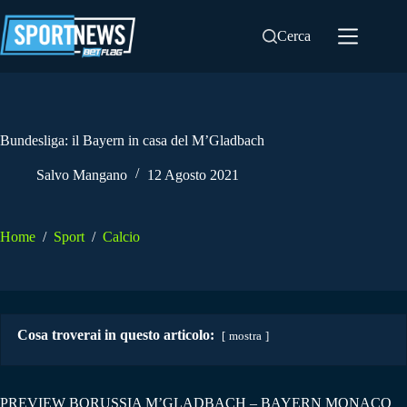
Salta
al
Cerca
contenuto
Bundesliga: il Bayern in casa del M’Gladbach
Salvo Mangano
12 Agosto 2021
Home
/
Sport
/
Calcio
Cosa troverai in questo articolo:
mostra
PREVIEW BORUSSIA M’GLADBACH – BAYERN MONACO