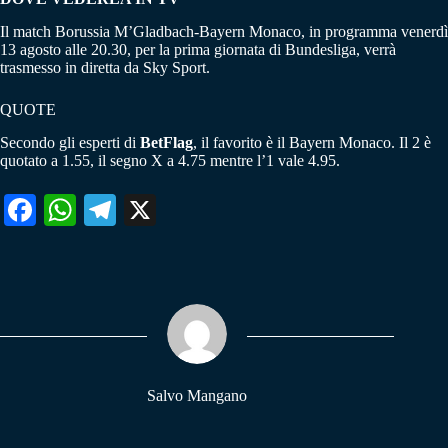
Il match Borussia M’Gladbach-Bayern Monaco, in programma venerdì
13 agosto alle 20.30, per la prima giornata di Bundesliga, verrà
trasmesso in diretta da Sky Sport.
QUOTE
Secondo gli esperti di
BetFlag
, il favorito è il Bayern Monaco. Il 2 è
quotato a 1.55, il segno X a 4.75 mentre l’1 vale 4.95.
Fa
W
Te
X
ce
ha
le
bo
ts
gr
ok
A
a
pp
m
Salvo Mangano